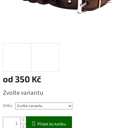
od
350 Kč
Měrná
Zvolte variantu
cena:
Délka
Přidat do košíku