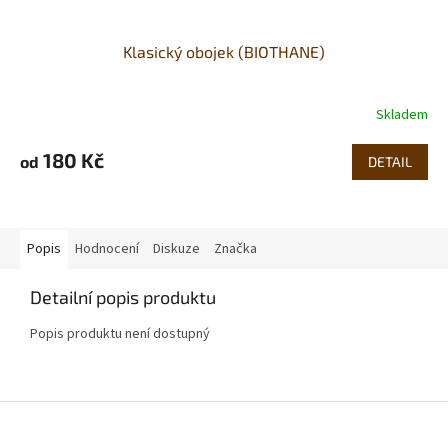
Klasický obojek (BIOTHANE)
Skladem
180 Kč
od
DETAIL
Popis
Hodnocení
Diskuze
Značka
Detailní popis produktu
Popis produktu není dostupný
Z
á