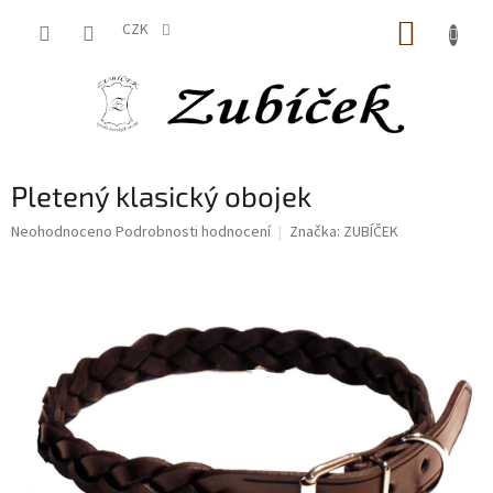
Přejít
NÁKUP
na
CZK
obsah
KOŠÍK
Pletený klasický obojek
Průměrné
Neohodnoceno
Podrobnosti hodnocení
Značka:
ZUBÍČEK
hodnocení
produktu
je
0,0
z
5
hvězdiček.