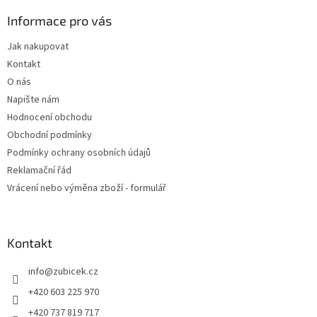
p
a
Informace pro vás
t
Jak nakupovat
í
Kontakt
O nás
Napište nám
Hodnocení obchodu
Obchodní podmínky
Podmínky ochrany osobních údajů
Reklamační řád
Vrácení nebo výměna zboží - formulář
Kontakt
info
@
zubicek.cz
+420 603 225 970
+420 737 819 717