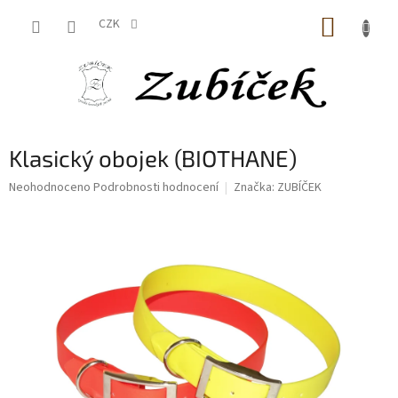
Přejít
NÁKUP
na
CZK
obsah
KOŠÍK
Klasický obojek (BIOTHANE)
Průměrné
Neohodnoceno
Podrobnosti hodnocení
Značka:
ZUBÍČEK
hodnocení
produktu
je
0,0
z
5
hvězdiček.