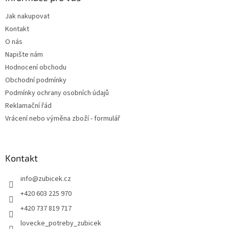
t
Jak nakupovat
í
Kontakt
O nás
Napište nám
Hodnocení obchodu
Obchodní podmínky
Podmínky ochrany osobních údajů
Reklamační řád
Vrácení nebo výměna zboží - formulář
Kontakt
info
@
zubicek.cz
+420 603 225 970
+420 737 819 717
lovecke_potreby_zubicek