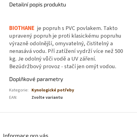
Detailní popis produktu
BIOTHANE
je popruh s PVC povlakem. Takto
upravený popruh je proti klasickému popruhu
výrazně odolnější, omyvatelný, čistitelný a
nenasává vodu. Pří zatížení vydrží více než 500
kg. Je odolný vůči vodě a UV záření.
Bezúdržbový provoz - stačí jen omýt vodou.
Doplňkové parametry
Kategorie
:
Kynologické potřeby
EAN
:
Zvolte variantu
Z
á
p
a
Informace pro vás