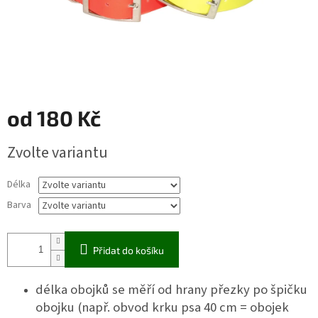
od
180 Kč
Měrná
Zvolte variantu
cena:
Délka
Barva
Přidat do košíku
délka obojků se měří od hrany přezky po špičku
obojku (např. obvod krku psa 40 cm = obojek