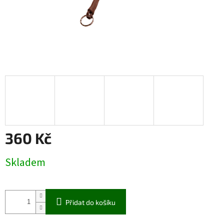
360 Kč
Měrná
Skladem
cena:
Přidat do košíku