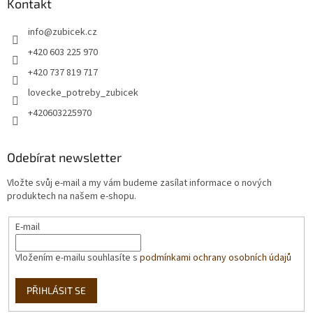
Kontakt
info
@
zubicek.cz
+420 603 225 970
+420 737 819 717
lovecke_potreby_zubicek
+420603225970
Odebírat newsletter
Vložte svůj e-mail a my vám budeme zasílat informace o nových
produktech na našem e-shopu.
E-mail
Vložením e-mailu souhlasíte s
podmínkami ochrany osobních údajů
PŘIHLÁSIT SE