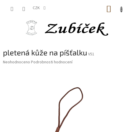
Přejít
NÁKUP
na
CZK
obsah
KOŠÍK
pletená kůže na píšťalku
V51
Průměrné
Neohodnoceno
Podrobnosti hodnocení
hodnocení
produktu
je
0,0
z
5
hvězdiček.