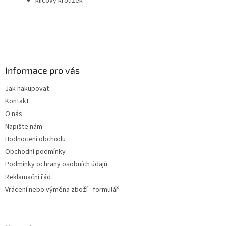
klíčový kroužek
Z
á
p
a
Informace pro vás
t
Jak nakupovat
í
Kontakt
O nás
Napište nám
Hodnocení obchodu
Obchodní podmínky
Podmínky ochrany osobních údajů
Reklamační řád
Vrácení nebo výměna zboží - formulář