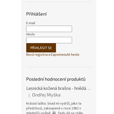
Přihlášení
E-mail
Heslo
PŘIHLÁSIT SE
Nová registrace
Zapomenuté heslo
Poslední hodnocení produktů
Lesnická kožená brašna - hnědá hovězina
Ondřej Myška
|
Hodnocení produktu je 5 z 5 hvězdiček.
Krásná taška. Snad mi vydrží, jako ta
předchozí, zakoupená v roce 1982 v
tehdejší Lověně. 😁. Tedy dá se stále