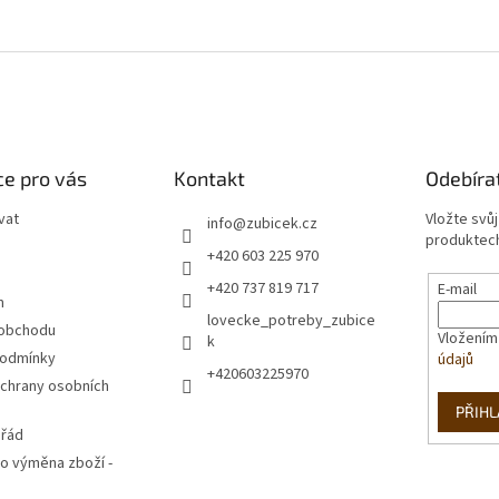
e pro vás
Kontakt
Odebíra
vat
Vložte svů
info
@
zubicek.cz
produktech
+420 603 225 970
+420 737 819 717
E-mail
m
lovecke_potreby_zubice
 obchodu
Vložením
k
podmínky
údajů
+420603225970
chrany osobních
PŘIHL
 řád
o výměna zboží -