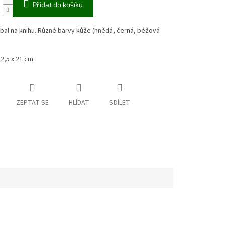
Přidat do košíku
al na knihu. Různé barvy kůže (hnědá, černá, béžová
,5 x 21 cm.
ZEPTAT SE
HLÍDAT
SDÍLET