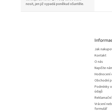
nosit, jen již vypadá poněkud ošuntěle.
Z
á
p
a
t
Informac
í
Jak nakupo
Kontakt
O nás
Napište ná
Hodnocení
Obchodní 
Podmínky o
údajů
Reklamační
Vrácení neb
formulář