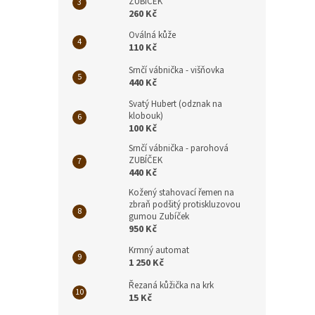
ZUBÍČEK
260 Kč
Oválná kůže
110 Kč
Srnčí vábnička - višňovka
440 Kč
Svatý Hubert (odznak na
klobouk)
100 Kč
Srnčí vábnička - parohová
ZUBÍČEK
440 Kč
Kožený stahovací řemen na
zbraň podšitý protiskluzovou
gumou Zubíček
950 Kč
Krmný automat
1 250 Kč
Řezaná kůžička na krk
15 Kč