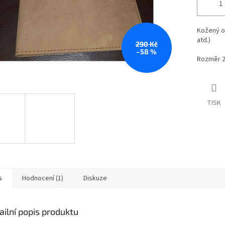
Kožený ob
atd.)
290 Kč
–58 %
Rozměr 22
TISK
s
Hodnocení (1)
Diskuze
ailní popis produktu