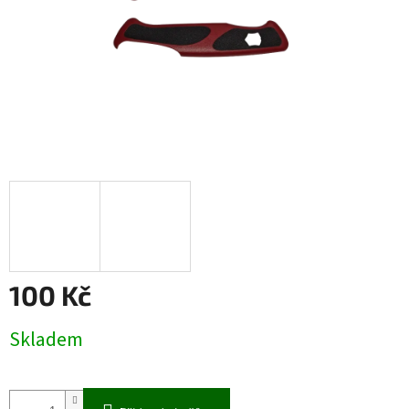
100 Kč
Měrná
Skladem
cena: