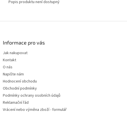
Popis produktu není dostupný
Z
á
p
a
Informace pro vás
t
Jak nakupovat
í
Kontakt
O nás
Napište nám
Hodnocení obchodu
Obchodní podmínky
Podmínky ochrany osobních údajů
Reklamační řád
Vrácení nebo výměna zboží - formulář