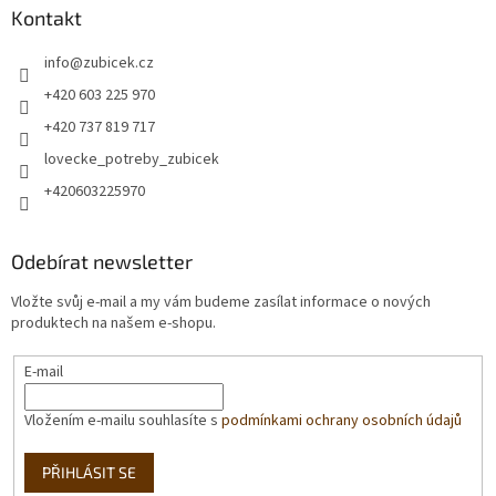
Kontakt
info
@
zubicek.cz
+420 603 225 970
+420 737 819 717
lovecke_potreby_zubicek
+420603225970
Odebírat newsletter
Vložte svůj e-mail a my vám budeme zasílat informace o nových
produktech na našem e-shopu.
E-mail
Vložením e-mailu souhlasíte s
podmínkami ochrany osobních údajů
PŘIHLÁSIT SE