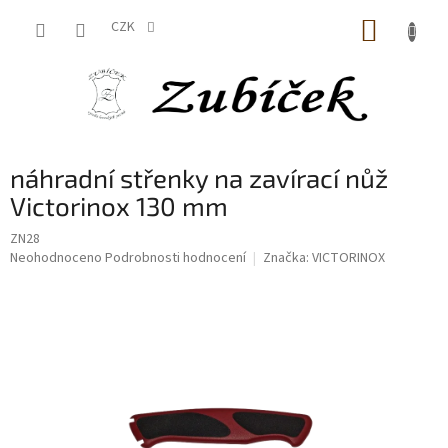
Přejít
NÁKUP
na
CZK
obsah
KOŠÍK
náhradní střenky na zavírací nůž
Victorinox 130 mm
ZN28
Průměrné
Neohodnoceno
Podrobnosti hodnocení
Značka:
VICTORINOX
hodnocení
produktu
je
0,0
z
5
hvězdiček.