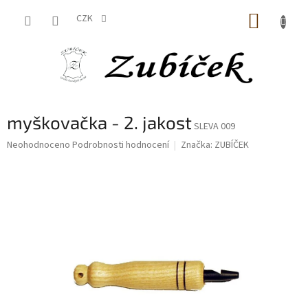
Přejít
NÁKUP
na
CZK
obsah
KOŠÍK
myškovačka - 2. jakost
SLEVA 009
Průměrné
Neohodnoceno
Podrobnosti hodnocení
Značka:
ZUBÍČEK
hodnocení
produktu
je
0,0
z
5
hvězdiček.