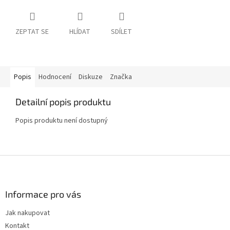
ZEPTAT SE
HLÍDAT
SDÍLET
Popis
Hodnocení
Diskuze
Značka
Detailní popis produktu
Popis produktu není dostupný
Z
á
p
a
Informace pro vás
t
Jak nakupovat
í
Kontakt