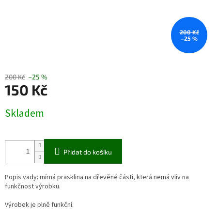
200 Kč
–25 %
200 Kč
–25 %
150 Kč
Měrná
Skladem
cena:
Přidat do košíku
Popis vady: mírná prasklina na dřevěné části, která nemá vliv na
funkčnost výrobku.
Výrobek je plně funkční.