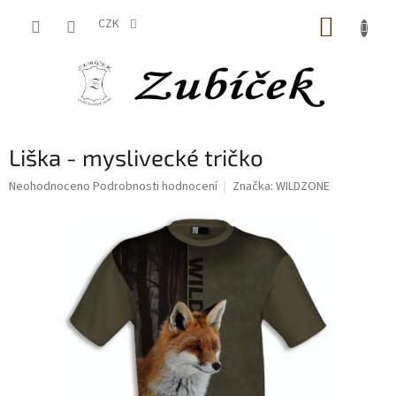
Přejít
NÁKUP
na
CZK
obsah
KOŠÍK
Liška - myslivecké tričko
Průměrné
Neohodnoceno
Podrobnosti hodnocení
Značka:
WILDZONE
hodnocení
produktu
je
0,0
z
5
hvězdiček.