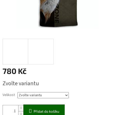
780 Kč
Měrná
Zvolte variantu
cena:
Velikost
Přidat do košíku