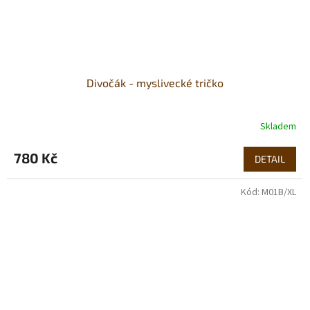
Divočák - myslivecké tričko
Skladem
780 Kč
DETAIL
Kód:
M01B/XL