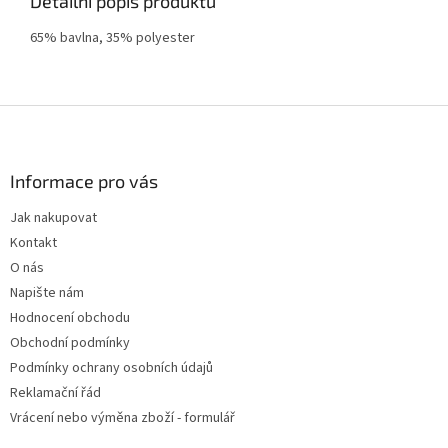
Detailní popis produktu
65% bavlna, 35% polyester
Z
á
p
a
Informace pro vás
t
Jak nakupovat
í
Kontakt
O nás
Napište nám
Hodnocení obchodu
Obchodní podmínky
Podmínky ochrany osobních údajů
Reklamační řád
Vrácení nebo výměna zboží - formulář