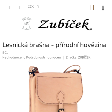
Přejít
NÁKUP
na
CZK
obsah
KOŠÍK
Lesnická brašna - přírodní hovězina
B01
Průměrné
Neohodnoceno
Podrobnosti hodnocení
Značka:
ZUBÍČEK
hodnocení
produktu
je
0,0
z
5
hvězdiček.