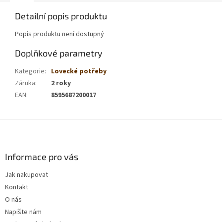
Detailní popis produktu
Popis produktu není dostupný
Doplňkové parametry
Kategorie
:
Lovecké potřeby
Záruka
:
2 roky
EAN
:
8595687200017
Z
á
p
a
Informace pro vás
t
Jak nakupovat
í
Kontakt
O nás
Napište nám