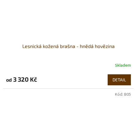
Lesnická kožená brašna - hnědá hovězina
Skladem
3 320 Kč
od
DETAIL
Kód:
B05