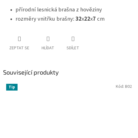
přírodní lesnická brašna z hověziny
rozměry vnitřku brašny:
32
x
22
x
7
cm
ZEPTAT SE
HLÍDAT
SDÍLET
Související produkty
Kód:
B02
Tip