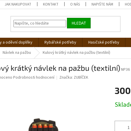
JAK NAKUPOVAT
KONTAKT
O NÁS
NAPIŠTE NÁM
HO
HLEDAT
 a oděvní doplňky
Rybářské potřeby
Hasičské potřeby
Návlek na pažbu
Kulový krátký návlek na pažbu (textilní)
vý krátký návlek na pažbu (textilní)
NP36
né
noceno
Podrobnosti hodnocení
Značka:
ZUBÍČEK
ní
300
u
Měrná
Skla
cena:
ek.