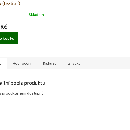
 (textilní)
Skladem
 Kč
o košíku
s
Hodnocení
Diskuze
Značka
ailní popis produktu
s produktu není dostupný