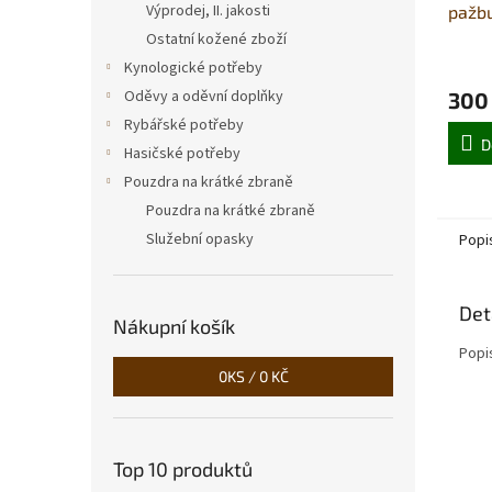
Výprodej, II. jakosti
pažbu
Ostatní kožené zboží
Kynologické potřeby
Oděvy a oděvní doplňky
300
Rybářské potřeby
D
Hasičské potřeby
Pouzdra na krátké zbraně
Pouzdra na krátké zbraně
Služební opasky
Popi
Det
Nákupní košík
Popi
0
KS /
0 KČ
Top 10 produktů