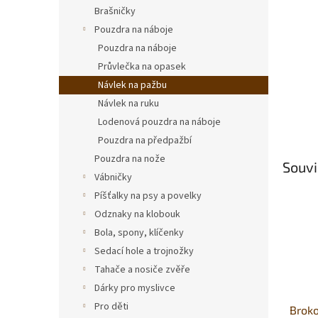
n
Brašničky
e
Pouzdra na náboje
l
Pouzdra na náboje
Průvlečka na opasek
Návlek na pažbu
Návlek na ruku
Lodenová pouzdra na náboje
Pouzdra na předpažbí
Pouzdra na nože
Souvi
Vábničky
Píšťalky na psy a povelky
Odznaky na klobouk
Bola, spony, klíčenky
Sedací hole a trojnožky
Tahače a nosiče zvěře
Dárky pro myslivce
Pro děti
Broko