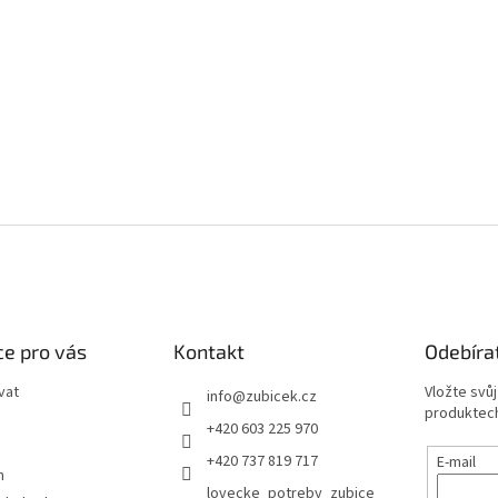
e pro vás
Kontakt
Odebíra
vat
Vložte svů
info
@
zubicek.cz
produktech
+420 603 225 970
+420 737 819 717
E-mail
m
lovecke_potreby_zubice