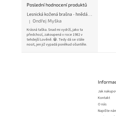
Poslední hodnocení produktů
Lesnická kožená brašna - hnědá hovězina
Ondřej Myška
|
Hodnocení produktu je 5 z 5 hvězdiček.
Krásná taška. Snad mi vydrží, jako ta
předchozí, zakoupená v roce 1982 v
tehdejší Lověně. 😁. Tedy dá se stále
nosit, jen již vypadá poněkud ošuntěle.
Z
á
p
a
t
Informac
í
Jak nakupo
Kontakt
O nás
Napište ná