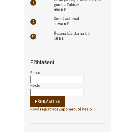
gumou Zubíček
950 Kč
Krmný automat
1 250 Kč
Řezaná kůžička na krk
15 Kč
Přihlášení
E-mail
Heslo
PŘIHLÁSIT SE
Nová registrace
Zapomenuté heslo