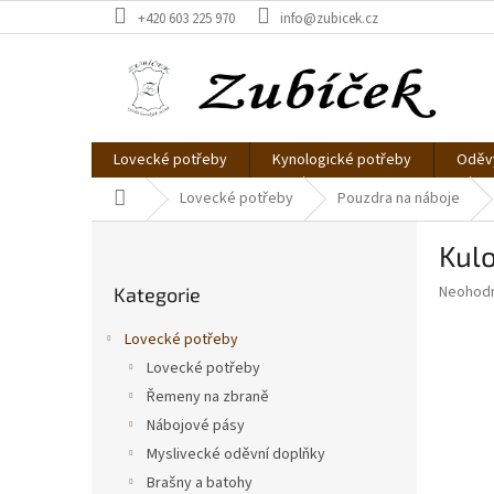
Přejít
+420 603 225 970
info@zubicek.cz
na
obsah
Lovecké potřeby
Kynologické potřeby
Oděvy
Domů
Lovecké potřeby
Pouzdra na náboje
P
Kulo
o
Přeskočit
s
Průměr
Neohod
Kategorie
kategorie
t
hodnoce
r
produkt
Lovecké potřeby
a
je
Lovecké potřeby
0,0
n
z
Řemeny na zbraně
n
5
í
Nábojové pásy
hvězdič
p
Myslivecké oděvní doplňky
a
Brašny a batohy