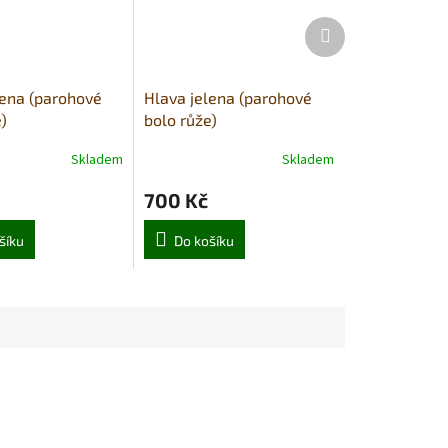
Další
produkt
lena (parohové
Hlava jelena (parohové
)
bolo růže)
Skladem
Skladem
700 Kč
šíku
Do košíku