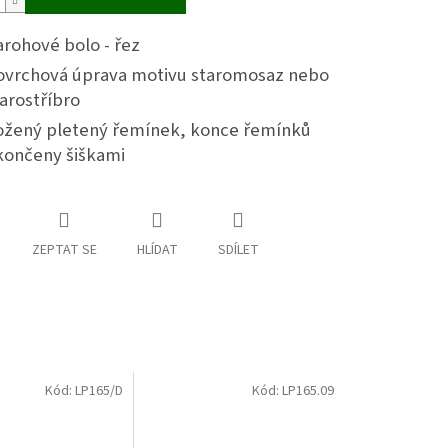
rohové bolo - řez
ovrchová úprava motivu staromosaz nebo
arostříbro
ožený pletený řemínek, konce řemínků
končeny šiškami
ZEPTAT SE
HLÍDAT
SDÍLET
Kód:
LP165/D
Kód:
LP165.09