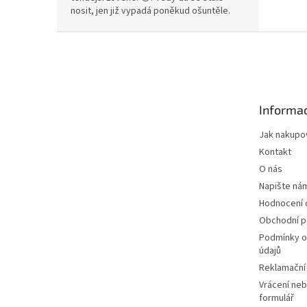
nosit, jen již vypadá poněkud ošuntěle.
Z
á
p
a
t
Informac
í
Jak nakupo
Kontakt
O nás
Napište ná
Hodnocení
Obchodní 
Podmínky o
údajů
Reklamační
Vrácení neb
formulář