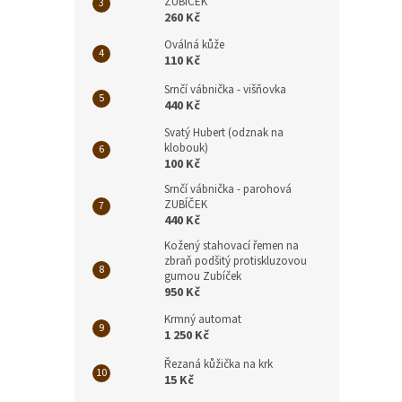
ZUBÍČEK
260 Kč
Oválná kůže
110 Kč
Srnčí vábnička - višňovka
440 Kč
Svatý Hubert (odznak na
klobouk)
100 Kč
Srnčí vábnička - parohová
ZUBÍČEK
440 Kč
Kožený stahovací řemen na
zbraň podšitý protiskluzovou
gumou Zubíček
950 Kč
Krmný automat
1 250 Kč
Řezaná kůžička na krk
15 Kč