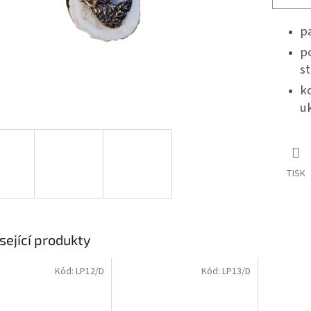
pa
p
st
k
u
TISK
sející produkty
Kód:
LP12/D
Kód:
LP13/D