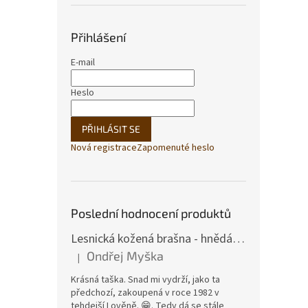
Přihlášení
E-mail
Heslo
PŘIHLÁSIT SE
Nová registrace
Zapomenuté heslo
Poslední hodnocení produktů
Lesnická kožená brašna - hnědá hovězina
Ondřej Myška
|
Hodnocení produktu je 5 z 5 hvězdiček.
Krásná taška. Snad mi vydrží, jako ta
předchozí, zakoupená v roce 1982 v
tehdejší Lověně. 😁. Tedy dá se stále