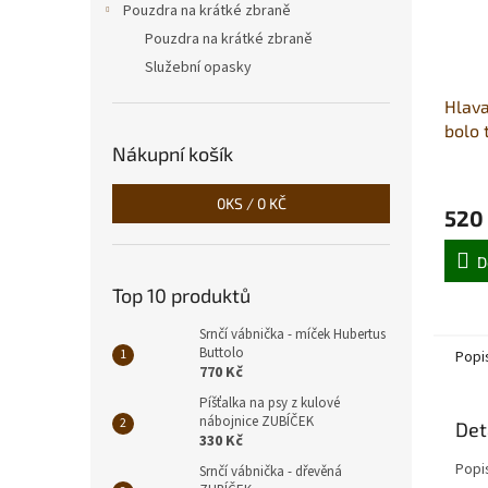
Pouzdra na krátké zbraně
Pouzdra na krátké zbraně
Služební opasky
Hlava
bolo 
Nákupní košík
0
KS /
0 KČ
520
D
Top 10 produktů
Srnčí vábnička - míček Hubertus
Buttolo
Popi
770 Kč
Píšťalka na psy z kulové
nábojnice ZUBÍČEK
Det
330 Kč
Popi
Srnčí vábnička - dřevěná