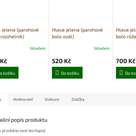
 jelena (parohové
Hlava jelena (parohové
Hlava je
trojúhelník)
bolo ovál)
bolo růže
Skladem
Skladem
 Kč
520 Kč
700 Kč
o košíku
Do košíku
Do ko
s
Hodnocení
Diskuze
Značka
ailní popis produktu
s produktu není dostupný