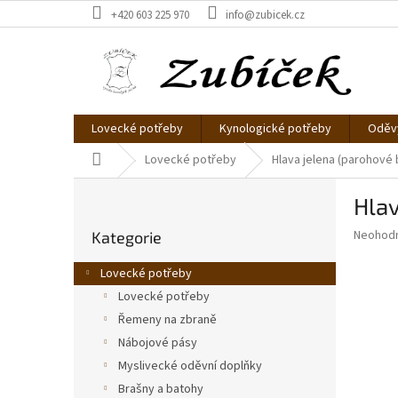
Přejít
+420 603 225 970
info@zubicek.cz
na
obsah
Lovecké potřeby
Kynologické potřeby
Oděvy
Domů
Lovecké potřeby
Hlava jelena (parohové 
P
Hlav
o
Přeskočit
s
Průměr
Neohod
Kategorie
kategorie
t
hodnoce
r
produkt
Lovecké potřeby
a
je
Lovecké potřeby
0,0
n
z
Řemeny na zbraně
n
5
í
Nábojové pásy
hvězdič
p
Myslivecké oděvní doplňky
a
Brašny a batohy