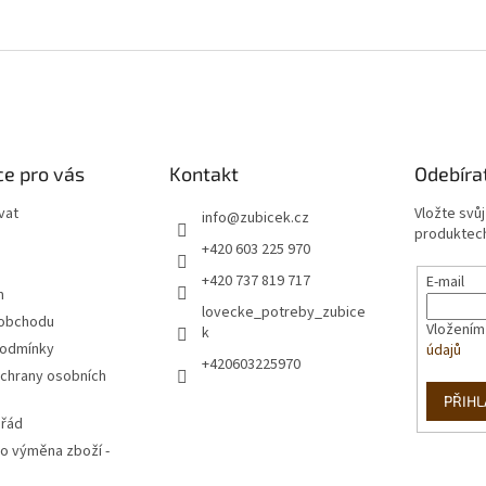
e pro vás
Kontakt
Odebíra
vat
Vložte svů
info
@
zubicek.cz
produktech
+420 603 225 970
+420 737 819 717
E-mail
m
lovecke_potreby_zubice
 obchodu
Vložením
k
podmínky
údajů
+420603225970
chrany osobních
PŘIHL
 řád
o výměna zboží -