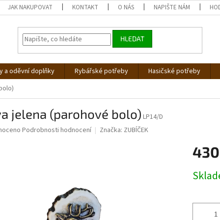
JAK NAKUPOVAT
KONTAKT
O NÁS
NAPIŠTE NÁM
HO
HLEDAT
 a oděvní doplňky
Rybářské potřeby
Hasičské potřeby
bolo)
a jelena (parohové bolo)
LP14/D
né
noceno
Podrobnosti hodnocení
Značka:
ZUBÍČEK
ní
430
u
Měrná
Skla
cena:
ek.