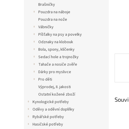
n
Brašničky
e
Pouzdra na náboje
l
Pouzdra na nože
Vábničky
Píšťalky na psy a povelky
Odznaky na klobouk
Bola, spony, klíčenky
Sedací hole a trojnožky
Tahače a nosiče zvěře
Dárky pro myslivce
Pro děti
Výprodej, II. jakosti
Ostatní kožené zboží
Souvi
Kynologické potřeby
Oděvy a oděvní doplňky
Rybářské potřeby
Hasičské potřeby