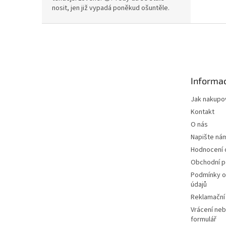
nosit, jen již vypadá poněkud ošuntěle.
Z
á
p
a
t
Informac
í
Jak nakupo
Kontakt
O nás
Napište ná
Hodnocení
Obchodní 
Podmínky o
údajů
Reklamační
Vrácení neb
formulář