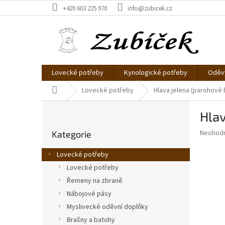
Přejít
+420 603 225 970
info@zubicek.cz
na
obsah
Lovecké potřeby
Kynologické potřeby
Oděvy
Domů
Lovecké potřeby
Hlava jelena (parohové 
P
Hlav
o
Přeskočit
s
Průměr
Neohod
Kategorie
kategorie
t
hodnoce
r
produkt
Lovecké potřeby
a
je
Lovecké potřeby
0,0
n
z
Řemeny na zbraně
n
5
í
Nábojové pásy
hvězdič
p
Myslivecké oděvní doplňky
a
Brašny a batohy