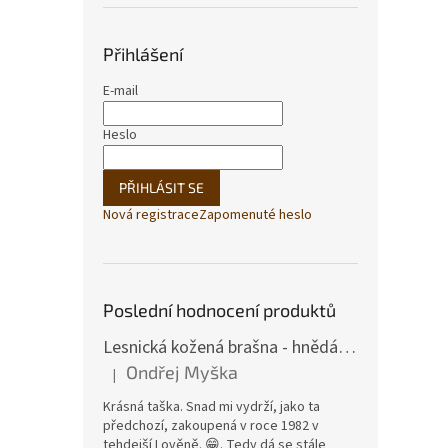
Přihlášení
E-mail
Heslo
PŘIHLÁSIT SE
Nová registrace
Zapomenuté heslo
Poslední hodnocení produktů
Lesnická kožená brašna - hnědá hovězina
Ondřej Myška
|
Hodnocení produktu je 5 z 5 hvězdiček.
Krásná taška. Snad mi vydrží, jako ta
předchozí, zakoupená v roce 1982 v
tehdejší Lověně. 😁. Tedy dá se stále