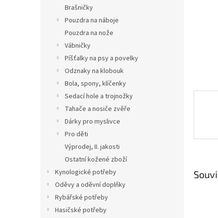
n
Brašničky
e
Pouzdra na náboje
l
Pouzdra na nože
Vábničky
Píšťalky na psy a povelky
Odznaky na klobouk
Bola, spony, klíčenky
Sedací hole a trojnožky
Tahače a nosiče zvěře
Dárky pro myslivce
Pro děti
Výprodej, II. jakosti
Ostatní kožené zboží
Kynologické potřeby
Souvi
Oděvy a oděvní doplňky
Rybářské potřeby
Hasičské potřeby