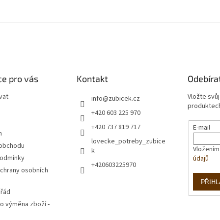
e pro vás
Kontakt
Odebíra
vat
Vložte svů
info
@
zubicek.cz
produktech
+420 603 225 970
+420 737 819 717
E-mail
m
lovecke_potreby_zubice
 obchodu
Vložením
k
podmínky
údajů
+420603225970
chrany osobních
PŘIHL
 řád
o výměna zboží -