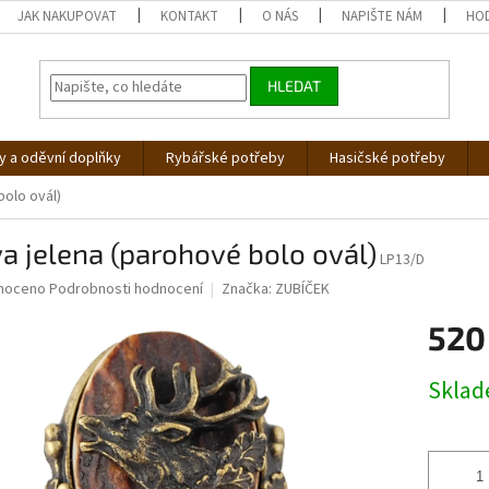
JAK NAKUPOVAT
KONTAKT
O NÁS
NAPIŠTE NÁM
HO
HLEDAT
 a oděvní doplňky
Rybářské potřeby
Hasičské potřeby
bolo ovál)
a jelena (parohové bolo ovál)
LP13/D
né
noceno
Podrobnosti hodnocení
Značka:
ZUBÍČEK
ní
520
u
Měrná
Skla
cena:
ek.