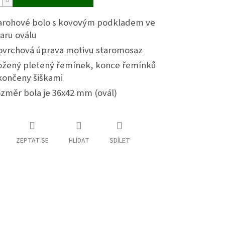
arohové bolo s kovovým podkladem ve
aru oválu
ovrchová úprava motivu staromosaz
ožený pletený řemínek, konce řemínků
končeny šiškami
ozměr bola je 36x42 mm (ovál)
ZEPTAT SE
HLÍDAT
SDÍLET