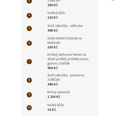
ZUBÍČEK
260 Kč
Oválná kůže
110 Kč
Srnčí vábnička - višňovka
440 Kč
Svatý Hubert (odznak na
klobouk)
100 Kč
Kožený stahovací řemen na
zbraň podšitý protiskluzovou
gumou Zubíček
950 Kč
Srnčí vábnička - parohová
ZUBÍČEK
440 Kč
Krmný automat
1 250 Kč
Kulatá kůže
30 Kč