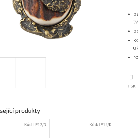
p
tv
p
k
u
r
TISK
sející produkty
Kód:
LP12/D
Kód:
LP14/D