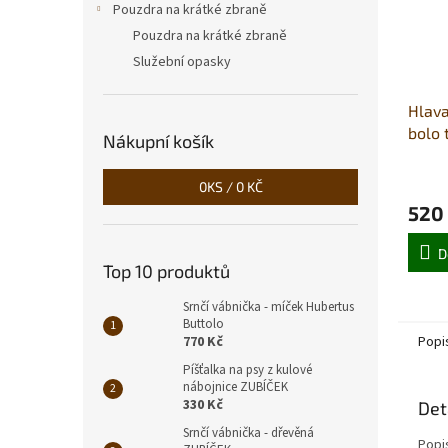
Pouzdra na krátké zbraně
Pouzdra na krátké zbraně
Služební opasky
Hlava
bolo 
Nákupní košík
0
KS /
0 KČ
520
D
Top 10 produktů
Srnčí vábnička - míček Hubertus
Buttolo
770 Kč
Popi
Píšťalka na psy z kulové
nábojnice ZUBÍČEK
330 Kč
Det
Srnčí vábnička - dřevěná
Popi