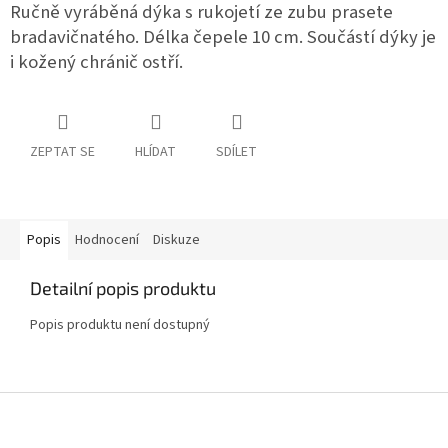
Ručně vyráběná dýka s rukojetí ze zubu prasete
bradavičnatého. Délka čepele 10 cm. Součástí dýky je
i kožený chránič ostří.
ZEPTAT SE
HLÍDAT
SDÍLET
Popis
Hodnocení
Diskuze
Detailní popis produktu
Popis produktu není dostupný
Z
á
p