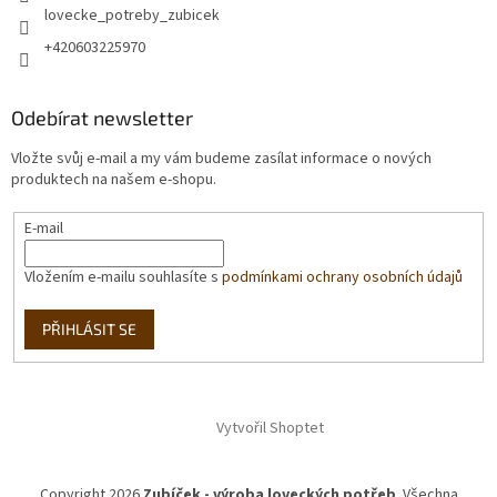
lovecke_potreby_zubicek
+420603225970
Odebírat newsletter
Vložte svůj e-mail a my vám budeme zasílat informace o nových
produktech na našem e-shopu.
E-mail
Vložením e-mailu souhlasíte s
podmínkami ochrany osobních údajů
PŘIHLÁSIT SE
Vytvořil Shoptet
Copyright 2026
Zubíček - výroba loveckých potřeb
. Všechna