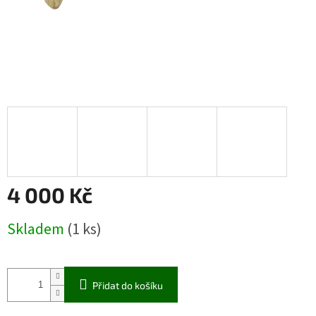
4 000 Kč
Měrná
Skladem
(1 ks)
cena:
Přidat do košíku