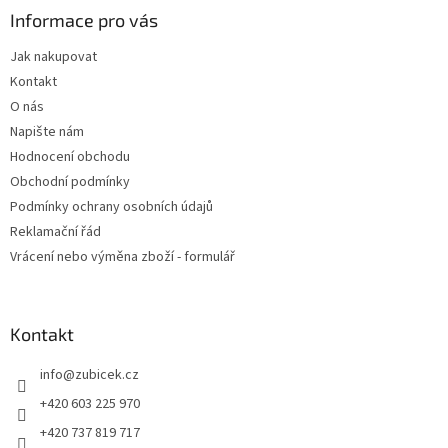
a
Informace pro vás
t
Jak nakupovat
í
Kontakt
O nás
Napište nám
Hodnocení obchodu
Obchodní podmínky
Podmínky ochrany osobních údajů
Reklamační řád
Vrácení nebo výměna zboží - formulář
Kontakt
info
@
zubicek.cz
+420 603 225 970
+420 737 819 717