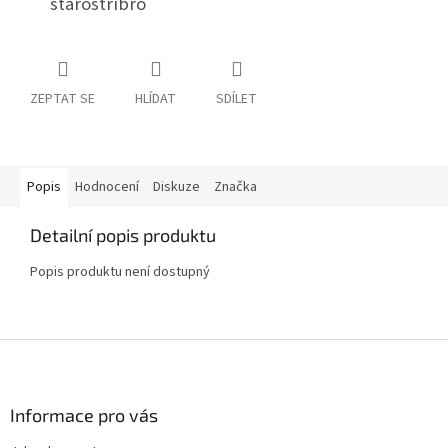
starostříbro
ZEPTAT SE
HLÍDAT
SDÍLET
Popis
Hodnocení
Diskuze
Značka
Detailní popis produktu
Popis produktu není dostupný
Z
á
p
a
Informace pro vás
t