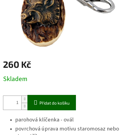
260 Kč
Měrná
Skladem
cena:
Přidat do košíku
parohová klíčenka - ovál
povrchová úprava motivu staromosaz nebo