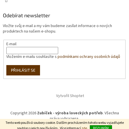
Odebírat newsletter
Vložte svůj e-mail a my vám budeme zasílat informace o nových
produktech na našem e-shopu.
E-mail
Vložením e-mailu souhlasíte s
podmínkami ochrany osobních údajů
PŘIHLÁSIT SE
Vytvořil Shoptet
Copyright 2026
Zubíček - výroba loveckých potřeb
. Všechna
práva vyhrazena.
Tento web používá soubory cookie. Dalším procházením tohoto webu vyjadřujete
souhlas s jejich používáním.. Více informací
zde
.
ROZUMÍM