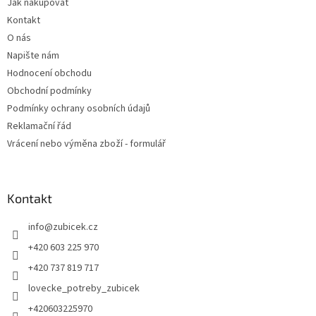
Jak nakupovat
í
Kontakt
O nás
Napište nám
Hodnocení obchodu
Obchodní podmínky
Podmínky ochrany osobních údajů
Reklamační řád
Vrácení nebo výměna zboží - formulář
Kontakt
info
@
zubicek.cz
+420 603 225 970
+420 737 819 717
lovecke_potreby_zubicek
+420603225970