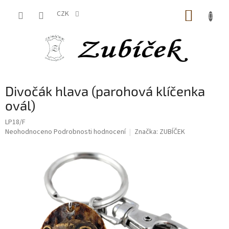
Přejít
NÁKUP
na
CZK
obsah
KOŠÍK
Divočák hlava (parohová klíčenka
ovál)
LP18/F
Průměrné
Neohodnoceno
Podrobnosti hodnocení
Značka:
ZUBÍČEK
hodnocení
produktu
je
0,0
z
5
hvězdiček.