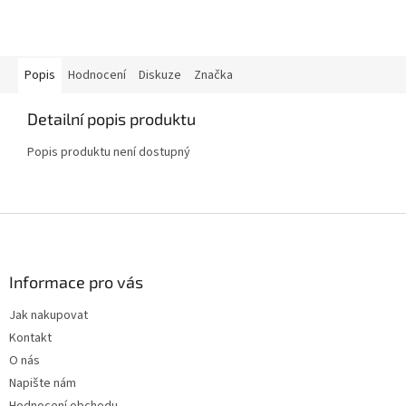
Popis
Hodnocení
Diskuze
Značka
Detailní popis produktu
Popis produktu není dostupný
Z
á
p
a
Informace pro vás
t
Jak nakupovat
í
Kontakt
O nás
Napište nám