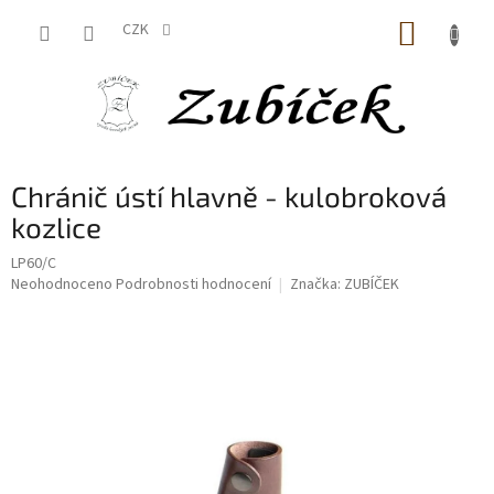
Přejít
NÁKUP
na
CZK
obsah
KOŠÍK
Chránič ústí hlavně - kulobroková
kozlice
LP60/C
Průměrné
Neohodnoceno
Podrobnosti hodnocení
Značka:
ZUBÍČEK
hodnocení
produktu
je
0,0
z
5
hvězdiček.