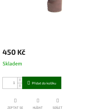
450 Kč
Měrná
Skladem
cena:
Přidat do košíku
ZEPTAT SE
HLÍDAT
SDÍLET