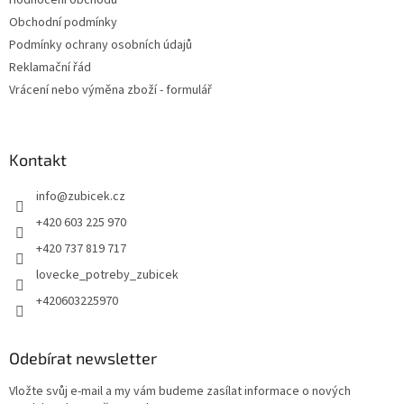
Hodnocení obchodu
Obchodní podmínky
Podmínky ochrany osobních údajů
Reklamační řád
Vrácení nebo výměna zboží - formulář
Kontakt
info
@
zubicek.cz
+420 603 225 970
+420 737 819 717
lovecke_potreby_zubicek
+420603225970
Odebírat newsletter
Vložte svůj e-mail a my vám budeme zasílat informace o nových