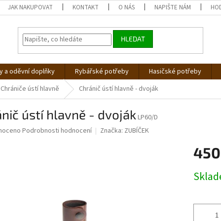
JAK NAKUPOVAT
KONTAKT
O NÁS
NAPIŠTE NÁM
HO
HLEDAT
 a oděvní doplňky
Rybářské potřeby
Hasičské potřeby
Chrániče ústí hlavně
Chránič ústí hlavně - dvoják
nič ústí hlavně - dvoják
LP60/D
né
noceno
Podrobnosti hodnocení
Značka:
ZUBÍČEK
ní
450
u
Měrná
Skla
cena:
ek.