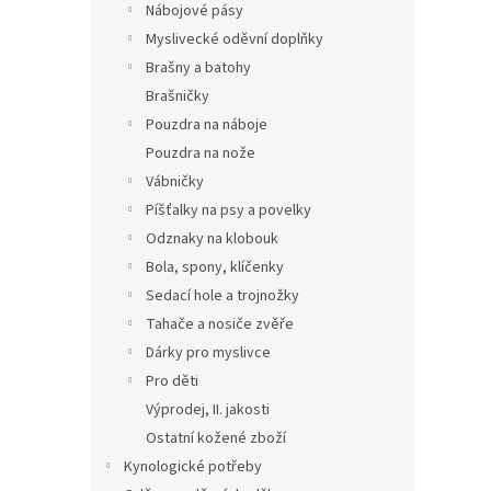
Nábojové pásy
Myslivecké oděvní doplňky
Brašny a batohy
Brašničky
Pouzdra na náboje
Pouzdra na nože
Vábničky
Píšťalky na psy a povelky
Odznaky na klobouk
Bola, spony, klíčenky
Sedací hole a trojnožky
Tahače a nosiče zvěře
Dárky pro myslivce
Pro děti
Výprodej, II. jakosti
Ostatní kožené zboží
Kynologické potřeby