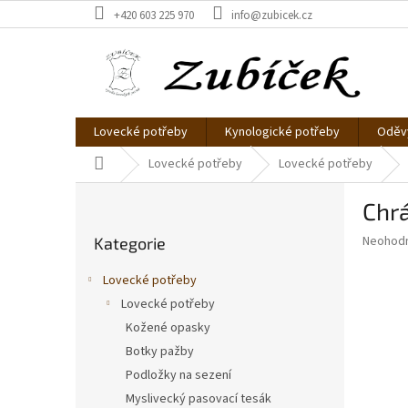
Přejít
+420 603 225 970
info@zubicek.cz
na
obsah
Lovecké potřeby
Kynologické potřeby
Oděvy
Domů
Lovecké potřeby
Lovecké potřeby
P
Chrá
o
Přeskočit
s
Průměr
Neohod
Kategorie
kategorie
t
hodnoce
r
produkt
Lovecké potřeby
a
je
Lovecké potřeby
0,0
n
z
Kožené opasky
n
5
í
Botky pažby
hvězdič
p
Podložky na sezení
a
Myslivecký pasovací tesák