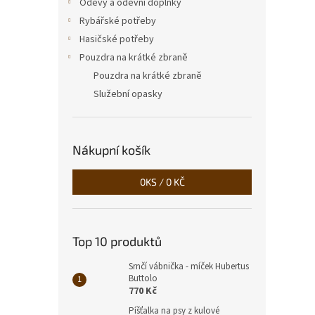
Oděvy a oděvní doplňky
Rybářské potřeby
Hasičské potřeby
Pouzdra na krátké zbraně
Pouzdra na krátké zbraně
Služební opasky
Nákupní košík
0
KS /
0 KČ
Top 10 produktů
Srnčí vábnička - míček Hubertus
Buttolo
770 Kč
Píšťalka na psy z kulové