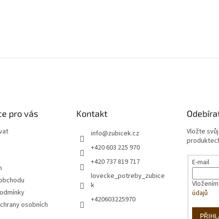
e pro vás
Kontakt
Odebíra
vat
Vložte svů
info
@
zubicek.cz
produktech
+420 603 225 970
+420 737 819 717
E-mail
m
lovecke_potreby_zubice
 obchodu
Vložením
k
podmínky
údajů
+420603225970
chrany osobních
PŘIHL