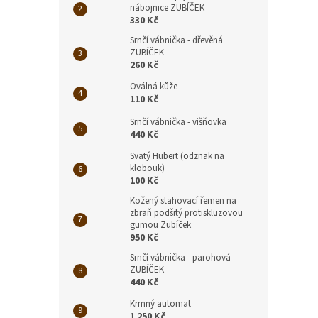
nábojnice ZUBÍČEK
330 Kč
Srnčí vábnička - dřevěná
ZUBÍČEK
260 Kč
Oválná kůže
110 Kč
Srnčí vábnička - višňovka
440 Kč
Svatý Hubert (odznak na
klobouk)
100 Kč
Kožený stahovací řemen na
zbraň podšitý protiskluzovou
gumou Zubíček
950 Kč
Srnčí vábnička - parohová
ZUBÍČEK
440 Kč
Krmný automat
1 250 Kč