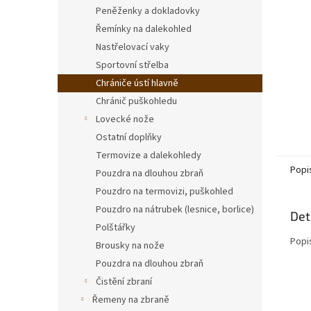
n
Peněženky a dokladovky
e
Řemínky na dalekohled
l
Nastřelovací vaky
Sportovní střelba
Chrániče ústí hlavně
Chránič puškohledu
Lovecké nože
Ostatní doplňky
Termovize a dalekohledy
Popi
Pouzdra na dlouhou zbraň
Pouzdro na termovizi, puškohled
Pouzdro na nátrubek (lesnice, borlice)
Det
Polštářky
Popi
Brousky na nože
Pouzdra na dlouhou zbraň
Čistění zbraní
Řemeny na zbraně