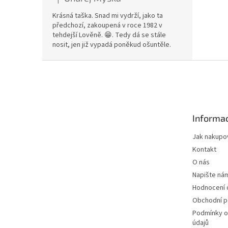
Hodnocení produktu je 5 z 5 hvězdiček.
Krásná taška. Snad mi vydrží, jako ta
předchozí, zakoupená v roce 1982 v
tehdejší Lověně. 😁. Tedy dá se stále
nosit, jen již vypadá poněkud ošuntěle.
Z
á
p
a
t
Informac
í
Jak nakupo
Kontakt
O nás
Napište ná
Hodnocení
Obchodní 
Podmínky o
údajů