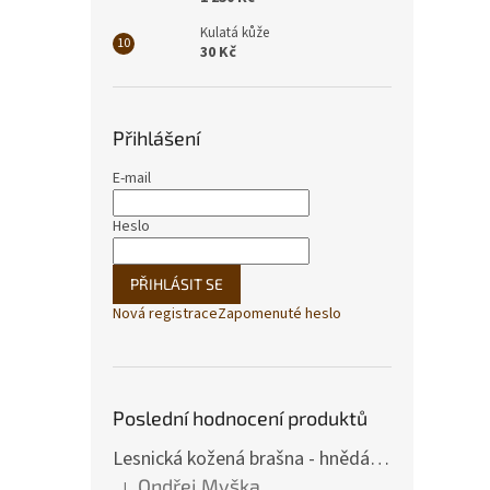
Kulatá kůže
30 Kč
Přihlášení
E-mail
Heslo
PŘIHLÁSIT SE
Nová registrace
Zapomenuté heslo
Poslední hodnocení produktů
Lesnická kožená brašna - hnědá hovězina
Ondřej Myška
|