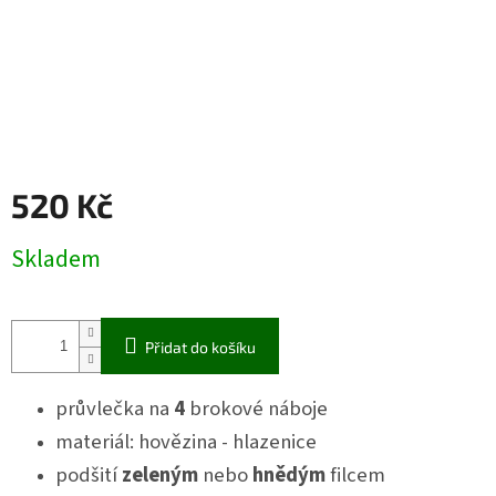
520 Kč
Měrná
Skladem
cena:
Přidat do košíku
průvlečka na
4
brokové náboje
materiál: hovězina - hlazenice
podšití
zeleným
nebo
hnědým
filcem