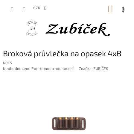
Přejít
NÁKUP
na
CZK
obsah
KOŠÍK
Broková průvlečka na opasek 4xB
NP15
Průměrné
Neohodnoceno
Podrobnosti hodnocení
Značka:
ZUBÍČEK
hodnocení
produktu
je
0,0
z
5
hvězdiček.