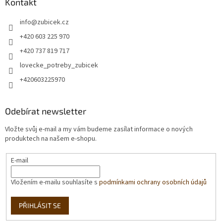
Kontakt
info
@
zubicek.cz
+420 603 225 970
+420 737 819 717
lovecke_potreby_zubicek
+420603225970
Odebírat newsletter
Vložte svůj e-mail a my vám budeme zasílat informace o nových
produktech na našem e-shopu.
E-mail
Vložením e-mailu souhlasíte s
podmínkami ochrany osobních údajů
PŘIHLÁSIT SE