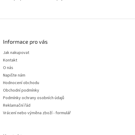
Z
á
p
a
Informace pro vás
t
Jak nakupovat
í
Kontakt
O nás
Napište nám
Hodnocení obchodu
Obchodní podmínky
Podmínky ochrany osobních údajů
Reklamační řád
Vrácení nebo výměna zboží - formulář