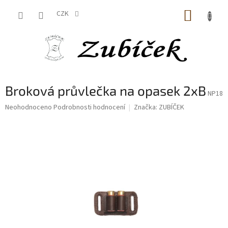
Přejít
NÁKUP
na
CZK
obsah
KOŠÍK
Broková průvlečka na opasek 2xB
NP18
Průměrné
Neohodnoceno
Podrobnosti hodnocení
Značka:
ZUBÍČEK
hodnocení
produktu
je
0,0
z
5
hvězdiček.