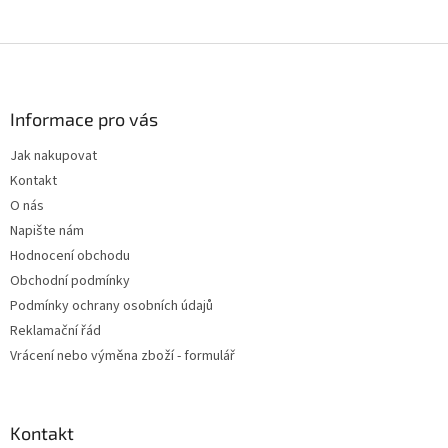
Z
á
p
a
Informace pro vás
t
Jak nakupovat
í
Kontakt
O nás
Napište nám
Hodnocení obchodu
Obchodní podmínky
Podmínky ochrany osobních údajů
Reklamační řád
Vrácení nebo výměna zboží - formulář
Kontakt