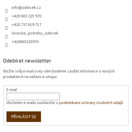
info
@
zubicek.cz
+420 603 225 970
+420 737 819 717
lovecke_potreby_zubicek
+420603225970
Odebírat newsletter
Vložte svůj e-mail a my vám budeme zasílat informace o nových
produktech na našem e-shopu.
E-mail
Vložením e-mailu souhlasíte s
podmínkami ochrany osobních údajů
PŘIHLÁSIT SE