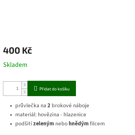
400 Kč
Měrná
Skladem
cena:
Přidat do košíku
průvlečka na
2
brokové náboje
materiál: hovězina - hlazenice
podšití
zeleným
nebo
hnědým
filcem