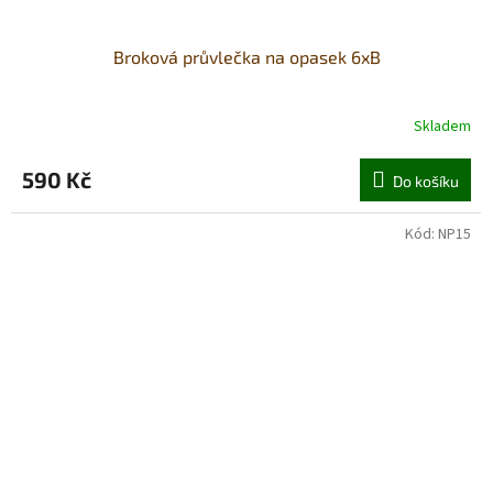
Broková průvlečka na opasek 6xB
Skladem
590 Kč
Do košíku
Kód:
NP15