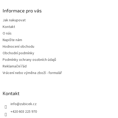
p
a
Informace pro vás
t
Jak nakupovat
í
Kontakt
O nás
Napište nám
Hodnocení obchodu
Obchodní podmínky
Podmínky ochrany osobních údajů
Reklamační řád
Vrácení nebo výměna zboží - formulář
Kontakt
info
@
zubicek.cz
+420 603 225 970