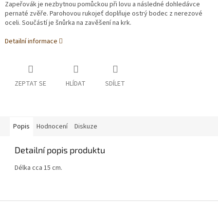
Zapeřovák je nezbytnou pomůckou při lovu a následné dohledávce
pernaté zvěře. Parohovou rukojeť doplňuje ostrý bodec z nerezové
oceli. Součástí je šnůrka na zavěšení na krk.
Detailní informace
ZEPTAT SE
HLÍDAT
SDÍLET
Popis
Hodnocení
Diskuze
Detailní popis produktu
Délka cca 15 cm.
Z
á