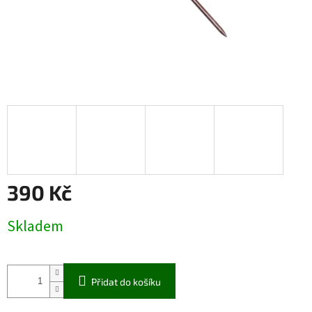
390 Kč
Měrná
Skladem
cena:
Přidat do košíku