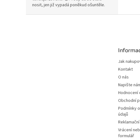
nosit, jen již vypadá poněkud ošuntěle.
Z
á
p
a
t
Informac
í
Jak nakupo
Kontakt
O nás
Napište ná
Hodnocení
Obchodní 
Podmínky o
údajů
Reklamační
Vrácení neb
formulář