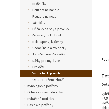
n
Brašničky
e
Pouzdra na náboje
l
Pouzdra na nože
Vábničky
Píšťalky na psy a povelky
Odznaky na klobouk
Bola, spony, klíčenky
Sedací hole a trojnožky
Tahače a nosiče zvěře
Popi
Dárky pro myslivce
Pro děti
Výprodej, II. jakosti
Det
Ostatní kožené zboží
Deta
Kynologické potřeby
Oděvy a oděvní doplňky
Vyhří
47,5
Rybářské potřeby
Vložk
Hasičské potřeby
chla