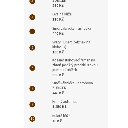
ZUBÍČEK
260 Kč
Oválná kůže
110 Kč
Srnčí vábnička - višňovka
440 Kč
Svatý Hubert (odznak na
klobouk)
100 Kč
Kožený stahovací řemen na
zbraň podšitý protiskluzovou
gumou Zubíček
950 Kč
Srnčí vábnička - parohová
ZUBÍČEK
440 Kč
Krmný automat
1 250 Kč
Kulatá kůže
30 Kč