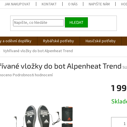
JAK NAKUPOVAT
KONTAKT
O NÁS
NAPIŠTE NÁM
HO
HLEDAT
 a oděvní doplňky
Rybářské potřeby
Hasičské potřeby
Vyhřívané vložky do bot Alpenheat Trend
ívané vložky do bot Alpenheat Trend
SL
né
noceno
Podrobnosti hodnocení
ní
1 99
u
Měrná
Skla
cena:
ek.