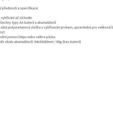
í přednosti a specifikace:
 vyhřívání až 16 hodin
všechny typy AA baterií a akumulátorů
ilná polyuretanová vložka s vyhřívacím prvkem, upravitelná pro velikosti b
ost
nění pomocí klipu nebo velkro pásku
ěr obalu akumulátorů: 64x30x80mm / 60g (bez baterií)