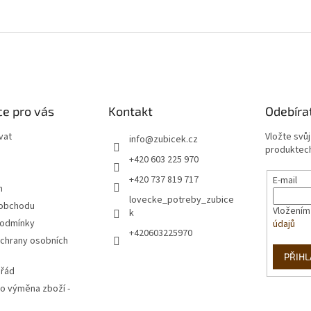
e pro vás
Kontakt
Odebíra
vat
Vložte svů
info
@
zubicek.cz
produktech
+420 603 225 970
+420 737 819 717
E-mail
m
lovecke_potreby_zubice
 obchodu
Vložením
k
podmínky
údajů
+420603225970
chrany osobních
PŘIHL
 řád
o výměna zboží -