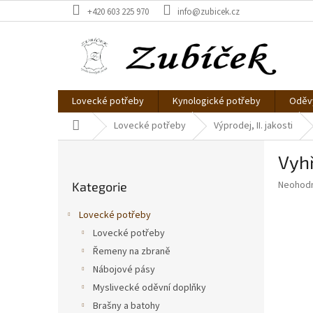
Přejít
+420 603 225 970
info@zubicek.cz
na
obsah
Lovecké potřeby
Kynologické potřeby
Oděvy
Domů
Lovecké potřeby
Výprodej, II. jakosti
P
Vyhř
o
Přeskočit
s
Průměr
Neohod
Kategorie
kategorie
t
hodnoce
r
produkt
Lovecké potřeby
a
je
Lovecké potřeby
0,0
n
z
Řemeny na zbraně
n
5
í
Nábojové pásy
hvězdič
p
Myslivecké oděvní doplňky
a
Brašny a batohy