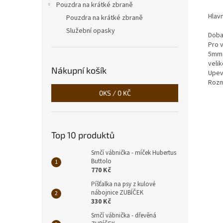
Pouzdra na krátké zbraně
Hlavn
Pouzdra na krátké zbraně
Služební opasky
Doba
Pro 
5mm s
velik
Nákupní košík
Upev
Rozm
0
KS /
0 KČ
Top 10 produktů
Srnčí vábnička - míček Hubertus
Buttolo
770 Kč
Píšťalka na psy z kulové
nábojnice ZUBÍČEK
330 Kč
Srnčí vábnička - dřevěná