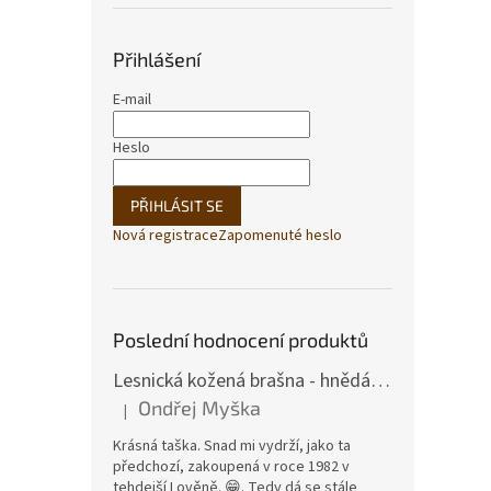
Přihlášení
E-mail
Heslo
PŘIHLÁSIT SE
Nová registrace
Zapomenuté heslo
Poslední hodnocení produktů
Lesnická kožená brašna - hnědá hovězina
Ondřej Myška
|
Hodnocení produktu je 5 z 5 hvězdiček.
Krásná taška. Snad mi vydrží, jako ta
předchozí, zakoupená v roce 1982 v
tehdejší Lověně. 😁. Tedy dá se stále