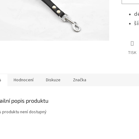
d
ší
TISK
s
Hodnocení
Diskuze
Značka
ailní popis produktu
s produktu není dostupný