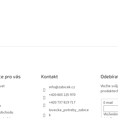
e pro vás
Kontakt
Odebíra
vat
Vložte svů
info
@
zubicek.cz
produktech
+420 603 225 970
+420 737 819 717
E-mail
m
lovecke_potreby_zubice
 obchodu
Vložením
k