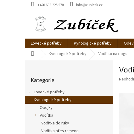
Přejít
+420 603 225 970
info@zubicek.cz
na
obsah
Lovecké potřeby
Kynologické potřeby
Oděvy
Domů
Kynologické potřeby
Vodítko na dogu
P
Vod
o
Přeskočit
s
Průměr
Neohod
Kategorie
kategorie
t
hodnoce
r
produkt
Lovecké potřeby
a
je
Kynologické potřeby
0,0
n
z
Obojky
n
5
í
Vodítka
hvězdič
p
Vodítka do ruky
a
Vodítka přes rameno