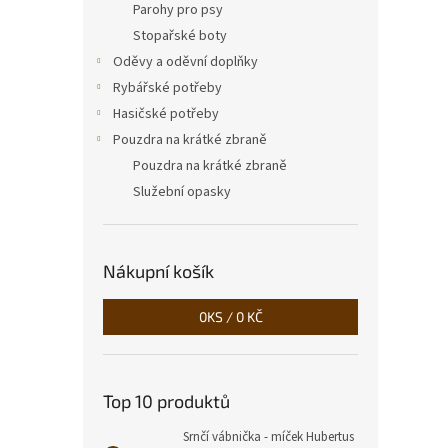
Parohy pro psy
Stopařské boty
Oděvy a oděvní doplňky
Rybářské potřeby
Hasičské potřeby
Pouzdra na krátké zbraně
Pouzdra na krátké zbraně
Služební opasky
Nákupní košík
0
KS /
0 KČ
Top 10 produktů
Srnčí vábnička - míček Hubertus