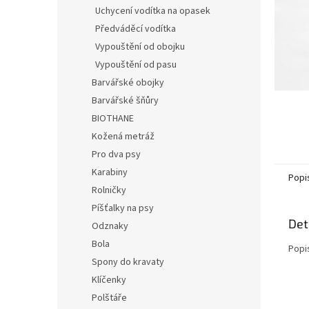
n
Uchycení vodítka na opasek
e
Předváděcí vodítka
l
Vypouštění od obojku
Vypouštění od pasu
Barvářské obojky
Barvářské šňůry
BIOTHANE
Kožená metráž
Pro dva psy
Karabiny
Popi
Rolničky
Píšťalky na psy
Det
Odznaky
Bola
Popi
Spony do kravaty
Klíčenky
Polštáře