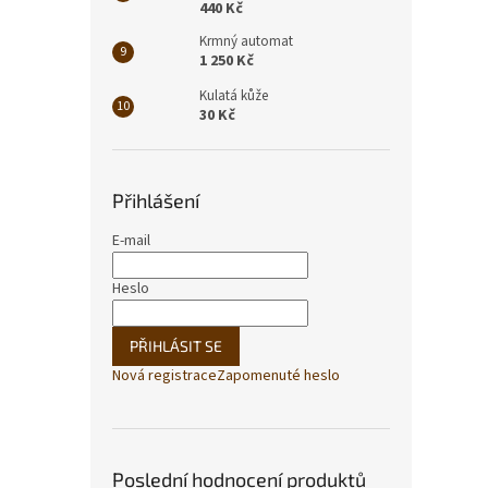
440 Kč
Krmný automat
1 250 Kč
Kulatá kůže
30 Kč
Přihlášení
E-mail
Heslo
PŘIHLÁSIT SE
Nová registrace
Zapomenuté heslo
Poslední hodnocení produktů