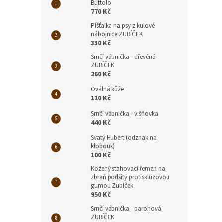
Buttolo
770 Kč
Píšťalka na psy z kulové
nábojnice ZUBÍČEK
330 Kč
Srnčí vábnička - dřevěná
ZUBÍČEK
260 Kč
Oválná kůže
110 Kč
Srnčí vábnička - višňovka
440 Kč
Svatý Hubert (odznak na
klobouk)
100 Kč
Kožený stahovací řemen na
zbraň podšitý protiskluzovou
gumou Zubíček
950 Kč
Srnčí vábnička - parohová
ZUBÍČEK