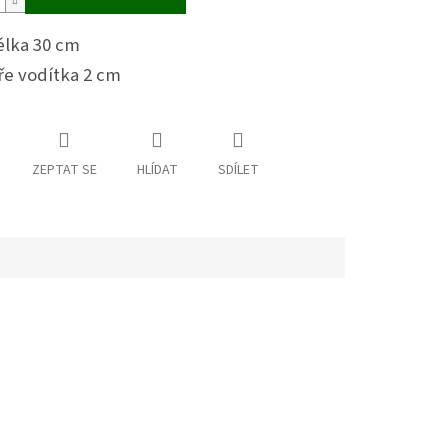
élka 30 cm
ře vodítka 2 cm
ZEPTAT SE
HLÍDAT
SDÍLET