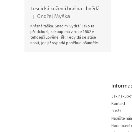
Lesnická kožená brašna - hnědá hovězina
Ondřej Myška
|
Hodnocení produktu je 5 z 5 hvězdiček.
Krásná taška. Snad mi vydrží, jako ta
předchozí, zakoupená v roce 1982 v
tehdejší Lověně. 😁. Tedy dá se stále
nosit, jen již vypadá poněkud ošuntěle.
Z
á
p
a
t
Informac
í
Jak nakupo
Kontakt
O nás
Napište ná
Hodnocení