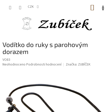
Přejít
NÁKUP
na
CZK
obsah
KOŠÍK
Vodítko do ruky s parohovým
dorazem
VO83
Průměrné
Neohodnoceno
Podrobnosti hodnocení
Značka:
ZUBÍČEK
hodnocení
produktu
je
0,0
z
5
hvězdiček.