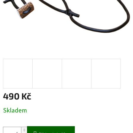
490 Kč
Měrná
Skladem
cena: