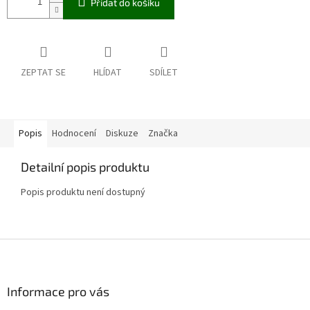
Přidat do košíku
ZEPTAT SE
HLÍDAT
SDÍLET
Popis
Hodnocení
Diskuze
Značka
Detailní popis produktu
Popis produktu není dostupný
Z
á
p
a
Informace pro vás
t