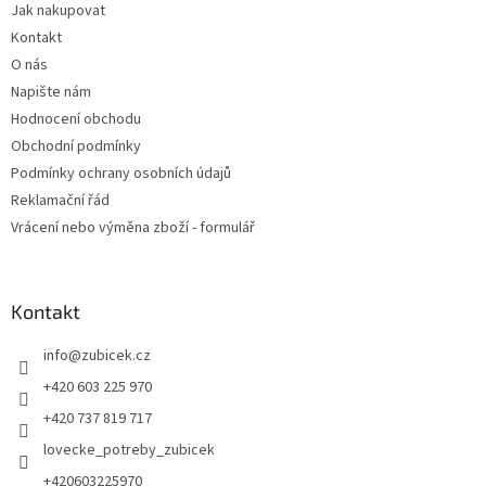
Jak nakupovat
í
Kontakt
O nás
Napište nám
Hodnocení obchodu
Obchodní podmínky
Podmínky ochrany osobních údajů
Reklamační řád
Vrácení nebo výměna zboží - formulář
Kontakt
info
@
zubicek.cz
+420 603 225 970
+420 737 819 717
lovecke_potreby_zubicek
+420603225970