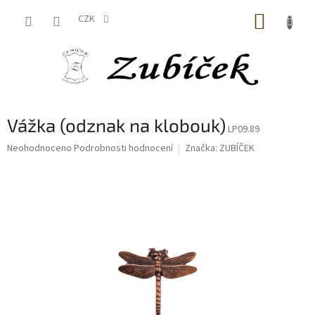
Přejít
NÁKUP
na
CZK
obsah
KOŠÍK
Vážka (odznak na klobouk)
LP09.89
Průměrné
Neohodnoceno
Podrobnosti hodnocení
Značka:
ZUBÍČEK
hodnocení
produktu
je
0,0
z
5
hvězdiček.