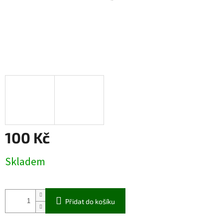
100 Kč
Měrná
Skladem
cena:
Přidat do košíku