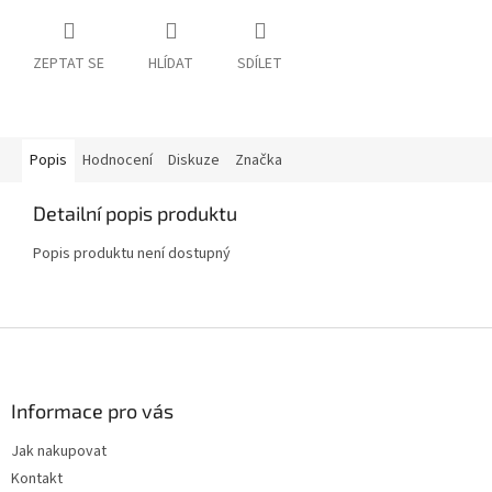
ZEPTAT SE
HLÍDAT
SDÍLET
Popis
Hodnocení
Diskuze
Značka
Detailní popis produktu
Popis produktu není dostupný
Z
á
p
a
Informace pro vás
t
Jak nakupovat
í
Kontakt