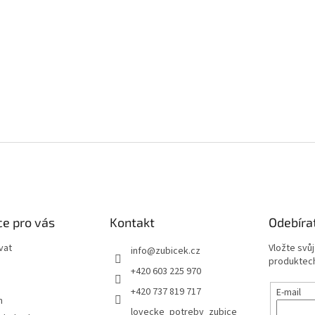
e pro vás
Kontakt
Odebíra
vat
Vložte svů
info
@
zubicek.cz
produktech
+420 603 225 970
+420 737 819 717
E-mail
m
lovecke_potreby_zubice