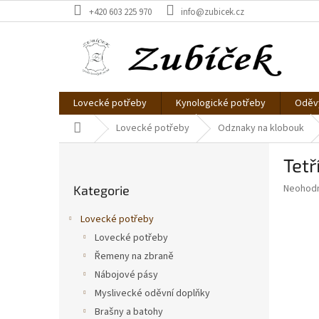
Přejít
+420 603 225 970
info@zubicek.cz
na
obsah
Lovecké potřeby
Kynologické potřeby
Oděvy
Domů
Lovecké potřeby
Odznaky na klobouk
P
Tetř
o
Přeskočit
s
Průměr
Neohod
Kategorie
kategorie
t
hodnoce
r
produkt
Lovecké potřeby
a
je
Lovecké potřeby
0,0
n
z
Řemeny na zbraně
n
5
í
Nábojové pásy
hvězdič
p
Myslivecké oděvní doplňky
a
Brašny a batohy