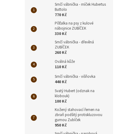
Srnčí vábnička - míček Hubertus
Buttolo
770 Kč
Píšťalka na psy z kulové
nábojnice ZUBÍČEK
330 Kč
Srnčí vábnička - dřevěná
ZUBÍČEK
260 Kč
Oválná kůže
110 Kč
Srnčí vábnička - višňovka
440 Kč
Svatý Hubert (odznak na
klobouk)
100 Kč
Kožený stahovací řemen na
zbraň podšitý protiskluzovou
gumou Zubíček
950 Kč
Srnčí vábnička - parohová