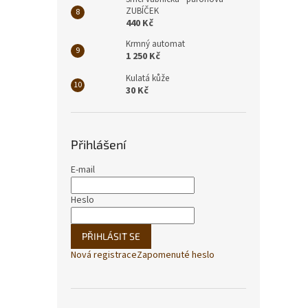
ZUBÍČEK
440 Kč
Krmný automat
1 250 Kč
Kulatá kůže
30 Kč
Přihlášení
E-mail
Heslo
PŘIHLÁSIT SE
Nová registrace
Zapomenuté heslo