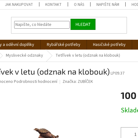
JAK NAKUPOVAT
KONTAKT
O NÁS
NAPIŠTE NÁM
HO
HLEDAT
 a oděvní doplňky
Rybářské potřeby
Hasičské potřeby
Myslivecké odznaky
Tetřívek v letu (odznak na klobouk)
ívek v letu (odznak na klobouk)
LP09.37
né
noceno
Podrobnosti hodnocení
Značka:
ZUBÍČEK
ní
100
u
Měrná
Skla
cena:
ek.