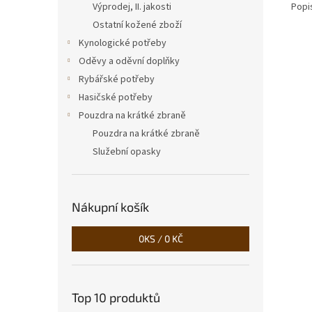
Popi
Výprodej, II. jakosti
Ostatní kožené zboží
Kynologické potřeby
Oděvy a oděvní doplňky
Rybářské potřeby
Hasičské potřeby
Pouzdra na krátké zbraně
Pouzdra na krátké zbraně
Služební opasky
Nákupní košík
0
KS /
0 KČ
Top 10 produktů