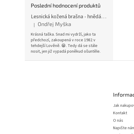
Poslední hodnocení produktů
Lesnická kožená brašna - hnědá hovězina
Ondřej Myška
|
Hodnocení produktu je 5 z 5 hvězdiček.
Krásná taška. Snad mi vydrží, jako ta
předchozí, zakoupená v roce 1982 v
tehdejší Lověně. 😁. Tedy dá se stále
nosit, jen již vypadá poněkud ošuntěle.
Z
á
p
a
t
Informac
í
Jak nakupo
Kontakt
O nás
Napište ná