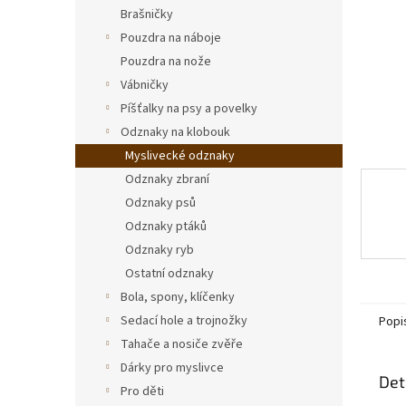
n
Brašničky
e
Pouzdra na náboje
l
Pouzdra na nože
Vábničky
Píšťalky na psy a povelky
Odznaky na klobouk
Myslivecké odznaky
Odznaky zbraní
Odznaky psů
Odznaky ptáků
Odznaky ryb
Ostatní odznaky
Bola, spony, klíčenky
Sedací hole a trojnožky
Popi
Tahače a nosiče zvěře
Dárky pro myslivce
Det
Pro děti