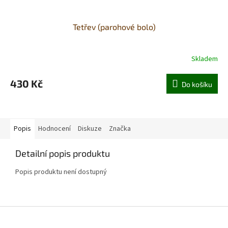
Tetřev (parohové bolo)
Skladem
430 Kč
Do košíku
Popis
Hodnocení
Diskuze
Značka
Detailní popis produktu
Popis produktu není dostupný
Z
á