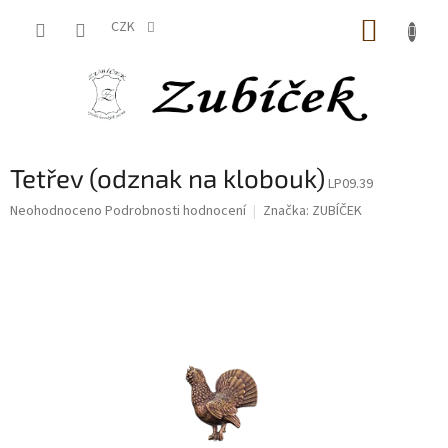
Přejít
NÁKUP
na
CZK
obsah
KOŠÍK
Tetřev (odznak na klobouk)
LP09.39
Průměrné
Neohodnoceno
Podrobnosti hodnocení
Značka:
ZUBÍČEK
hodnocení
produktu
je
0,0
z
5
hvězdiček.