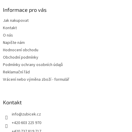
p
a
Informace pro vás
t
Jak nakupovat
í
Kontakt
O nás
Napište nám
Hodnocení obchodu
Obchodní podmínky
Podmínky ochrany osobních údajů
Reklamační řád
Vrácení nebo výměna zboží - formulář
Kontakt
info
@
zubicek.cz
+420 603 225 970
+420 737 819 717