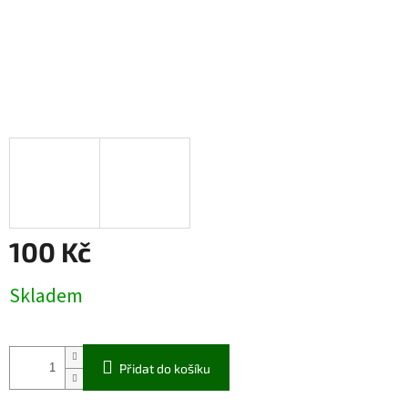
100 Kč
Měrná
Skladem
cena:
Přidat do košíku