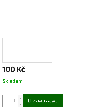
100 Kč
Měrná
Skladem
cena:
Přidat do košíku