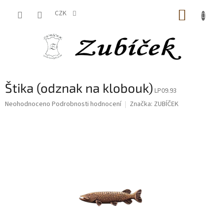
Přejít
NÁKUP
na
CZK
obsah
KOŠÍK
Štika (odznak na klobouk)
LP09.93
Průměrné
Neohodnoceno
Podrobnosti hodnocení
Značka:
ZUBÍČEK
hodnocení
produktu
je
0,0
z
5
hvězdiček.