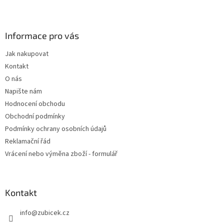
Z
á
p
a
Informace pro vás
t
Jak nakupovat
í
Kontakt
O nás
Napište nám
Hodnocení obchodu
Obchodní podmínky
Podmínky ochrany osobních údajů
Reklamační řád
Vrácení nebo výměna zboží - formulář
Kontakt
info
@
zubicek.cz