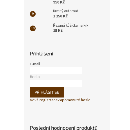
950 Kč
Krmný automat
1 250 Kč
Řezaná kůžička na krk
15 Kč
Přihlášení
E-mail
Heslo
PŘIHLÁSIT SE
Nová registrace
Zapomenuté heslo
Poslední hodnocení produktů