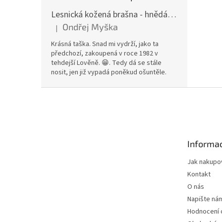
Lesnická kožená brašna - hnědá hovězina
Ondřej Myška
|
Hodnocení produktu je 5 z 5 hvězdiček.
Krásná taška. Snad mi vydrží, jako ta
předchozí, zakoupená v roce 1982 v
tehdejší Lověně. 😁. Tedy dá se stále
nosit, jen již vypadá poněkud ošuntěle.
Z
á
p
a
t
Informac
í
Jak nakupo
Kontakt
O nás
Napište ná
Hodnocení