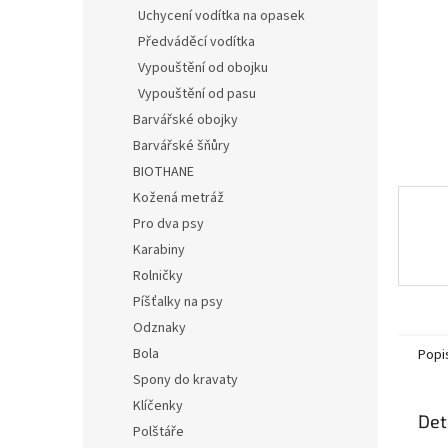
n
Uchycení vodítka na opasek
e
Předváděcí vodítka
l
Vypouštění od obojku
Vypouštění od pasu
Barvářské obojky
Barvářské šňůry
BIOTHANE
Kožená metráž
Pro dva psy
Karabiny
Rolničky
Píšťalky na psy
Odznaky
Bola
Popi
Spony do kravaty
Klíčenky
Det
Polštáře