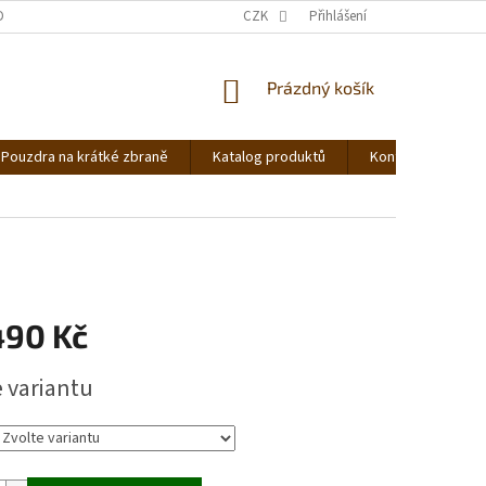
DNOCENÍ OBCHODU
OBCHODNÍ PODMÍNKY
CZK
Přihlášení
PODMÍNKY OCHRANY OS
NÁKUPNÍ
Prázdný košík
KOŠÍK
Pouzdra na krátké zbraně
Katalog produktů
Kontakt
Ná
490 Kč
e variantu