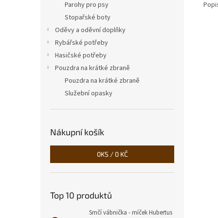
Popi
Parohy pro psy
Stopařské boty
Oděvy a oděvní doplňky
Rybářské potřeby
Hasičské potřeby
Pouzdra na krátké zbraně
Pouzdra na krátké zbraně
Služební opasky
Nákupní košík
0
KS /
0 KČ
Top 10 produktů
Srnčí vábnička - míček Hubertus