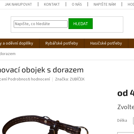
JAK NAKUPOVAT
KONTAKT
O NÁS
NAPIŠTE NÁM
HO
HLEDAT
 a oděvní doplňky
Rybářské potřeby
Hasičské potřeby
 dorazem
hovací obojek s dorazem
né
cení
Podrobnosti hodnocení
Značka:
ZUBÍČEK
ní
od
u
Měrná
Zvolt
cena:
ek.
Délka