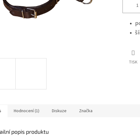
p
š
TISK
s
Hodnocení (1)
Diskuze
Značka
ailní popis produktu