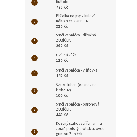
Buttolo
770 Kč
Píšťalka na psy z kulové
nábojnice ZUBÍČEK
330 Kč
Srnčí vábnička - dřevěná
ZUBÍČEK
260 Kč
Oválná kůže
110 Kč
Srnčí vábnička - višňovka
440 Kč
Svatý Hubert (odznak na
klobouk)
100 Kč
Srnčí vábnička - parohová
ZUBÍČEK
440 Kč
Kožený stahovací řemen na
zbraň podšitý protiskluzovou
gumou Zubíček