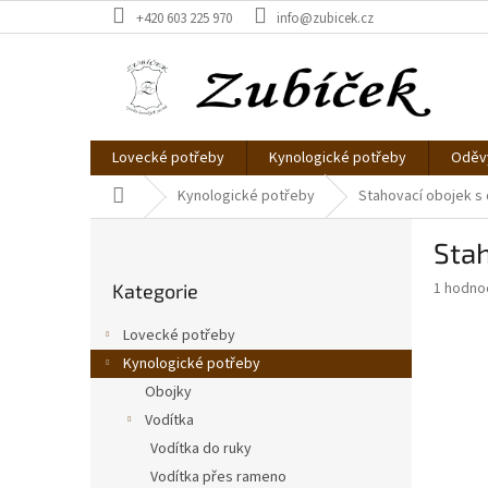
Přejít
+420 603 225 970
info@zubicek.cz
na
obsah
Lovecké potřeby
Kynologické potřeby
Oděvy
Domů
Kynologické potřeby
Stahovací obojek s
P
Sta
o
Přeskočit
s
Průměr
1 hodno
Kategorie
kategorie
t
hodnoce
r
produkt
Lovecké potřeby
a
je
Kynologické potřeby
5,0
n
z
Obojky
n
5
í
Vodítka
hvězdič
p
Vodítka do ruky
a
Vodítka přes rameno