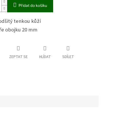
Přidat do košíku
odšitý tenkou kůží
íře obojku 20 mm
ZEPTAT SE
HLÍDAT
SDÍLET