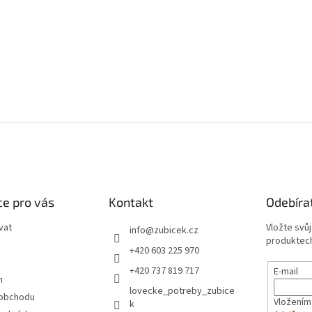
e pro vás
Kontakt
Odebíra
vat
Vložte svů
info
@
zubicek.cz
produktech
+420 603 225 970
+420 737 819 717
E-mail
m
lovecke_potreby_zubice
 obchodu
Vložením
k