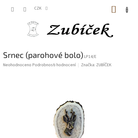
Přejít
NÁKUP
na
CZK
obsah
KOŠÍK
Srnec (parohové bolo)
LP14/E
Průměrné
Neohodnoceno
Podrobnosti hodnocení
Značka:
ZUBÍČEK
hodnocení
produktu
je
0,0
z
5
hvězdiček.