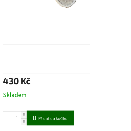
430 Kč
Měrná
Skladem
cena:
Přidat do košíku