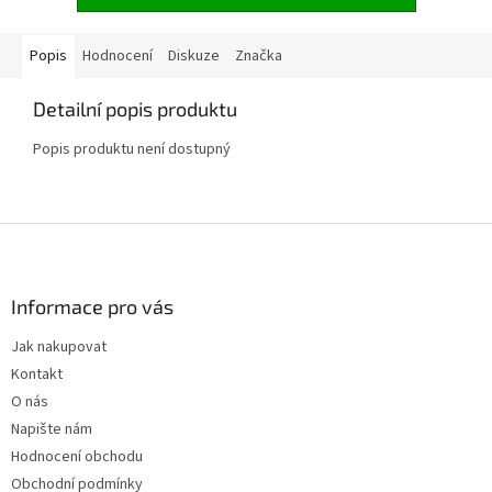
Popis
Hodnocení
Diskuze
Značka
Detailní popis produktu
Popis produktu není dostupný
Z
á
p
a
Informace pro vás
t
Jak nakupovat
í
Kontakt
O nás
Napište nám
Hodnocení obchodu
Obchodní podmínky