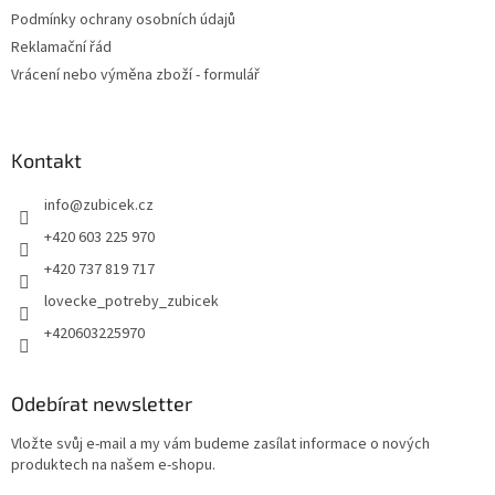
Podmínky ochrany osobních údajů
Reklamační řád
Vrácení nebo výměna zboží - formulář
Kontakt
info
@
zubicek.cz
+420 603 225 970
+420 737 819 717
lovecke_potreby_zubicek
+420603225970
Odebírat newsletter
Vložte svůj e-mail a my vám budeme zasílat informace o nových
produktech na našem e-shopu.