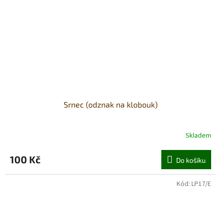
Srnec (odznak na klobouk)
Skladem
100 Kč
Do košíku
Kód:
LP17/E