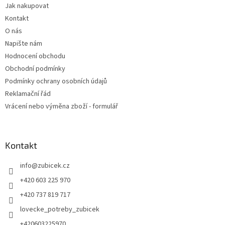
Jak nakupovat
í
Kontakt
O nás
Napište nám
Hodnocení obchodu
Obchodní podmínky
Podmínky ochrany osobních údajů
Reklamační řád
Vrácení nebo výměna zboží - formulář
Kontakt
info
@
zubicek.cz
+420 603 225 970
+420 737 819 717
lovecke_potreby_zubicek
+420603225970