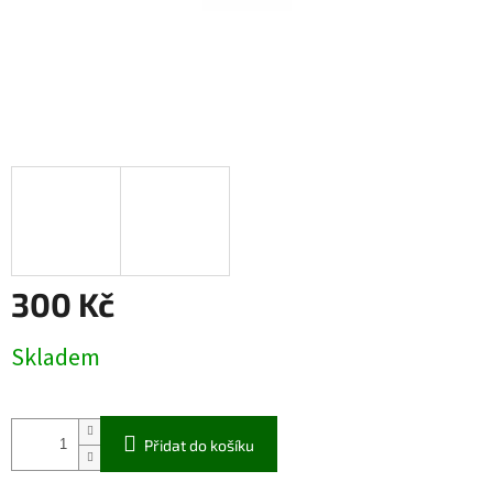
300 Kč
Měrná
Skladem
cena:
Přidat do košíku