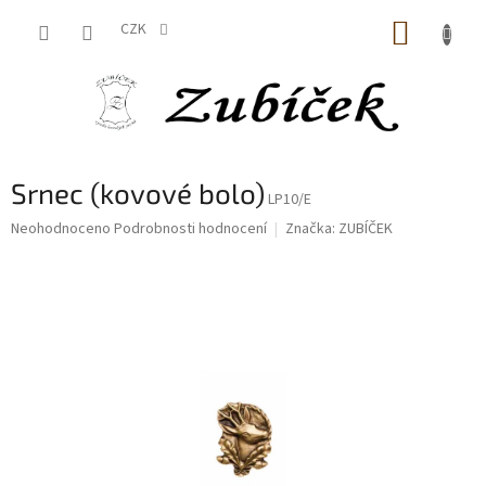
Přejít
NÁKUP
na
CZK
obsah
KOŠÍK
Srnec (kovové bolo)
LP10/E
Průměrné
Neohodnoceno
Podrobnosti hodnocení
Značka:
ZUBÍČEK
hodnocení
produktu
je
0,0
z
5
hvězdiček.