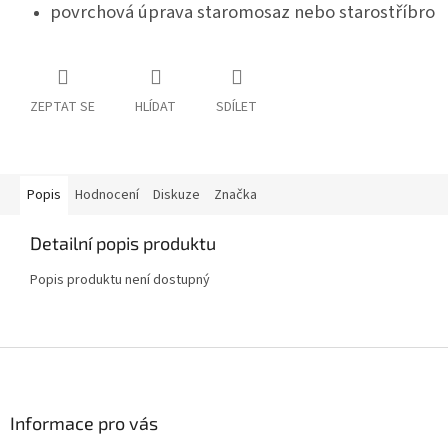
povrchová úprava staromosaz nebo starostříbro
ZEPTAT SE
HLÍDAT
SDÍLET
Popis
Hodnocení
Diskuze
Značka
Detailní popis produktu
Popis produktu není dostupný
Z
á
p
a
Informace pro vás
t