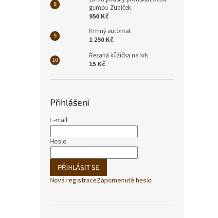
gumou Zubíček
950 Kč
Krmný automat
1 250 Kč
Řezaná kůžička na krk
15 Kč
Přihlášení
E-mail
Heslo
PŘIHLÁSIT SE
Nová registrace
Zapomenuté heslo