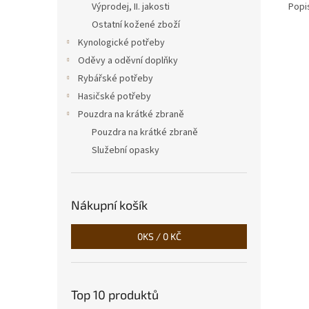
Popi
Výprodej, II. jakosti
Ostatní kožené zboží
Kynologické potřeby
Oděvy a oděvní doplňky
Rybářské potřeby
Hasičské potřeby
Pouzdra na krátké zbraně
Pouzdra na krátké zbraně
Služební opasky
Nákupní košík
0
KS /
0 KČ
Top 10 produktů