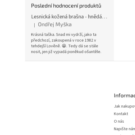
Poslední hodnocení produktů
Lesnická kožená brašna - hnědá hovězina
Ondřej Myška
|
Hodnocení produktu je 5 z 5 hvězdiček.
Krásná taška. Snad mi vydrží, jako ta
předchozí, zakoupená v roce 1982 v
tehdejší Lověně. 😁. Tedy dá se stále
nosit, jen již vypadá poněkud ošuntěle.
Z
á
p
a
t
Informac
í
Jak nakupo
Kontakt
O nás
Napište ná