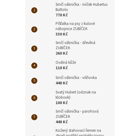
Srnčí vábnička - míček Hubertus
Buttolo
770 Kč
Píšťalka na psy z kulové
nábojnice ZUBÍČEK
330 Kč
Srnčí vábnička - dřevěná
ZUBÍČEK
260 Kč
Oválná kůže
110 Kč
Srnčí vábnička - višňovka
440 Kč
Svatý Hubert (odznak na
klobouk)
100 Kč
Srnčí vábnička - parohová
ZUBÍČEK
440 Kč
Kožený stahovací řemen na
zbraň podšitý protiskluzovou