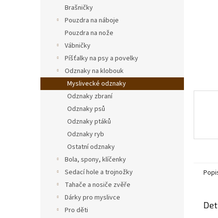
n
Brašničky
e
Pouzdra na náboje
l
Pouzdra na nože
Vábničky
Píšťalky na psy a povelky
Odznaky na klobouk
Myslivecké odznaky
Odznaky zbraní
Odznaky psů
Odznaky ptáků
Odznaky ryb
Ostatní odznaky
Bola, spony, klíčenky
Sedací hole a trojnožky
Popi
Tahače a nosiče zvěře
Dárky pro myslivce
Det
Pro děti