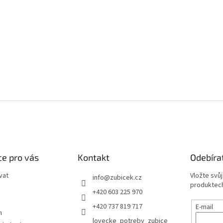
e pro vás
Kontakt
Odebíra
vat
Vložte svů
info
@
zubicek.cz
produktech
+420 603 225 970
+420 737 819 717
E-mail
m
lovecke_potreby_zubice