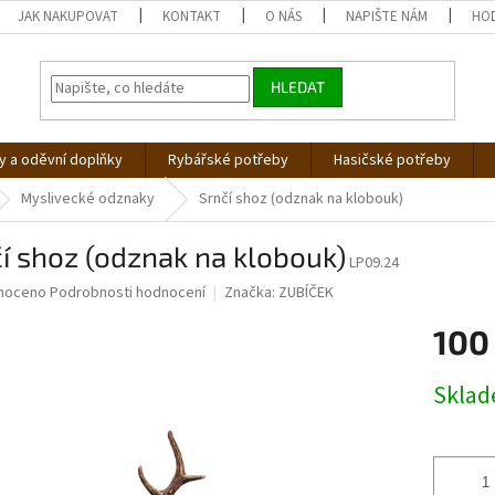
JAK NAKUPOVAT
KONTAKT
O NÁS
NAPIŠTE NÁM
HO
HLEDAT
 a oděvní doplňky
Rybářské potřeby
Hasičské potřeby
Myslivecké odznaky
Srnčí shoz (odznak na klobouk)
í shoz (odznak na klobouk)
LP09.24
né
noceno
Podrobnosti hodnocení
Značka:
ZUBÍČEK
ní
100
u
Měrná
Skla
cena:
ek.