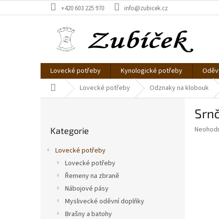
Přejít
+420 603 225 970
info@zubicek.cz
na
obsah
Lovecké potřeby
Kynologické potřeby
Oděvy
Domů
Lovecké potřeby
Odznaky na klobouk
P
Srnč
o
Přeskočit
s
Průměr
Neohod
Kategorie
kategorie
t
hodnoce
r
produkt
Lovecké potřeby
a
je
Lovecké potřeby
0,0
n
z
Řemeny na zbraně
n
5
í
Nábojové pásy
hvězdič
p
Myslivecké oděvní doplňky
a
Brašny a batohy