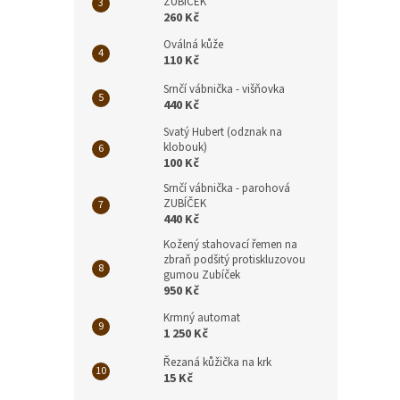
ZUBÍČEK
260 Kč
Oválná kůže
110 Kč
Srnčí vábnička - višňovka
440 Kč
Svatý Hubert (odznak na
klobouk)
100 Kč
Srnčí vábnička - parohová
ZUBÍČEK
440 Kč
Kožený stahovací řemen na
zbraň podšitý protiskluzovou
gumou Zubíček
950 Kč
Krmný automat
1 250 Kč
Řezaná kůžička na krk
15 Kč