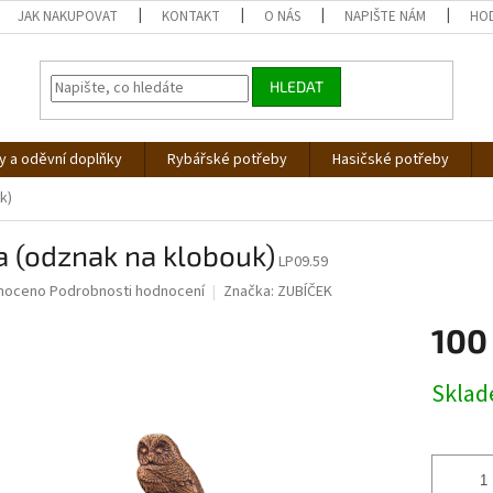
JAK NAKUPOVAT
KONTAKT
O NÁS
NAPIŠTE NÁM
HO
HLEDAT
 a oděvní doplňky
Rybářské potřeby
Hasičské potřeby
k)
 (odznak na klobouk)
LP09.59
né
noceno
Podrobnosti hodnocení
Značka:
ZUBÍČEK
ní
100
u
Měrná
Skla
cena:
ek.