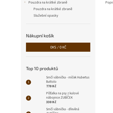
Popi
Pouzdra na krátké zbraně
Pouzdra na krátké zbraně
Služební opasky
Nákupní košík
0
KS /
0 KČ
Top 10 produktů
Srnčí vábnička - míček Hubertus
Buttolo
770 Kč
Píšťalka na psy z kulové
nábojnice ZUBÍČEK
330 Kč
Srnčí vábnička - dřevěná