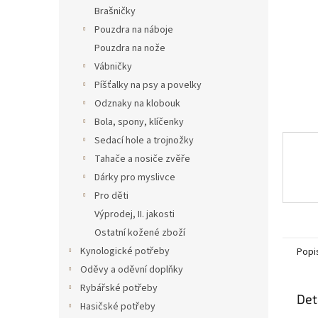
n
Brašničky
e
Pouzdra na náboje
l
Pouzdra na nože
Vábničky
Píšťalky na psy a povelky
Odznaky na klobouk
Bola, spony, klíčenky
Sedací hole a trojnožky
Tahače a nosiče zvěře
Dárky pro myslivce
Pro děti
Výprodej, II. jakosti
Ostatní kožené zboží
Kynologické potřeby
Popi
Oděvy a oděvní doplňky
Rybářské potřeby
Det
Hasičské potřeby