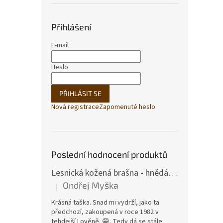
Přihlášení
E-mail
Heslo
PŘIHLÁSIT SE
Nová registrace
Zapomenuté heslo
Poslední hodnocení produktů
Lesnická kožená brašna - hnědá hovězina
Ondřej Myška
|
Hodnocení produktu je 5 z 5 hvězdiček.
Krásná taška. Snad mi vydrží, jako ta
předchozí, zakoupená v roce 1982 v
tehdejší Lověně. 😁. Tedy dá se stále