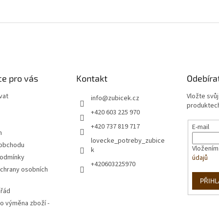
e pro vás
Kontakt
Odebíra
vat
Vložte svů
info
@
zubicek.cz
produktech
+420 603 225 970
+420 737 819 717
E-mail
m
lovecke_potreby_zubice
 obchodu
Vložením
k
podmínky
údajů
+420603225970
chrany osobních
PŘIHL
 řád
o výměna zboží -