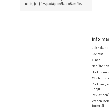
nosit, jen již vypadá poněkud ošuntěle.
Z
á
p
a
t
Informac
í
Jak nakupo
Kontakt
O nás
Napište ná
Hodnocení
Obchodní 
Podmínky o
údajů
Reklamační
Vrácení neb
formulář