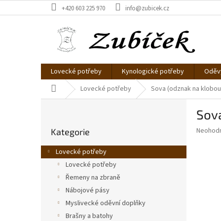
Přejít
+420 603 225 970
info@zubicek.cz
na
obsah
Lovecké potřeby
Kynologické potřeby
Oděvy
Domů
Lovecké potřeby
Sova (odznak na klobou
P
Sova
o
Přeskočit
s
Průměr
Neohod
Kategorie
kategorie
t
hodnoce
r
produkt
Lovecké potřeby
a
je
Lovecké potřeby
0,0
n
z
Řemeny na zbraně
n
5
í
Nábojové pásy
hvězdič
p
Myslivecké oděvní doplňky
a
Brašny a batohy