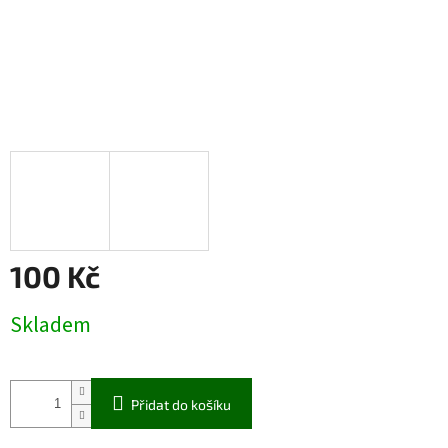
100 Kč
Měrná
Skladem
cena:
Přidat do košíku