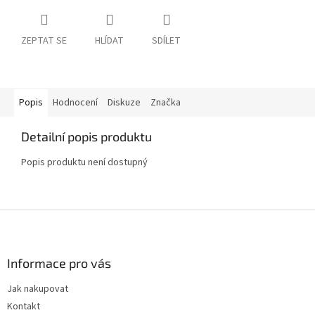
ZEPTAT SE
HLÍDAT
SDÍLET
Popis
Hodnocení
Diskuze
Značka
Detailní popis produktu
Popis produktu není dostupný
Z
á
p
a
Informace pro vás
t
Jak nakupovat
í
Kontakt