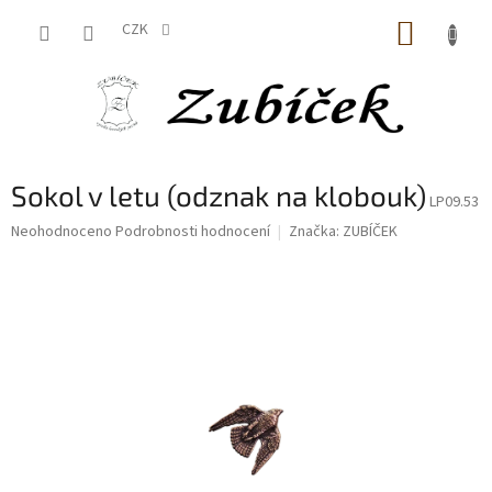
Přejít
NÁKUP
na
CZK
obsah
KOŠÍK
Sokol v letu (odznak na klobouk)
LP09.53
Průměrné
Neohodnoceno
Podrobnosti hodnocení
Značka:
ZUBÍČEK
hodnocení
produktu
je
0,0
z
5
hvězdiček.