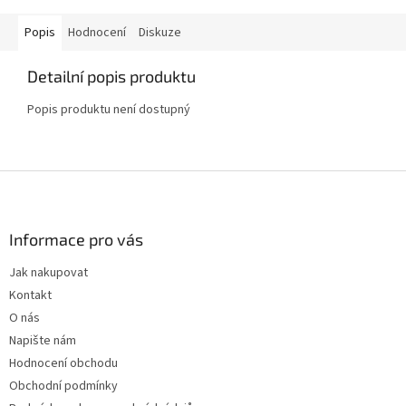
Popis
Hodnocení
Diskuze
Detailní popis produktu
Popis produktu není dostupný
Z
á
p
a
Informace pro vás
t
Jak nakupovat
í
Kontakt
O nás
Napište nám
Hodnocení obchodu
Obchodní podmínky