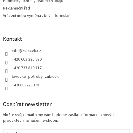
Podmínky ochrany osobních údajů
Reklamační řád
Vrácení nebo výměna zboží - formulář
Kontakt
info
@
zubicek.cz
+420 603 225 970
+420 737 819 717
lovecke_potreby_zubicek
+420603225970
Odebírat newsletter
Vložte svůj e-mail a my vám budeme zasílat informace o nových
produktech na našem e-shopu.