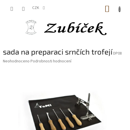
Přejít
NÁKUP
na
CZK
obsah
KOŠÍK
sada na preparaci srnčích trofejí
DP08
Průměrné
Neohodnoceno
Podrobnosti hodnocení
hodnocení
produktu
je
0,0
z
5
hvězdiček.