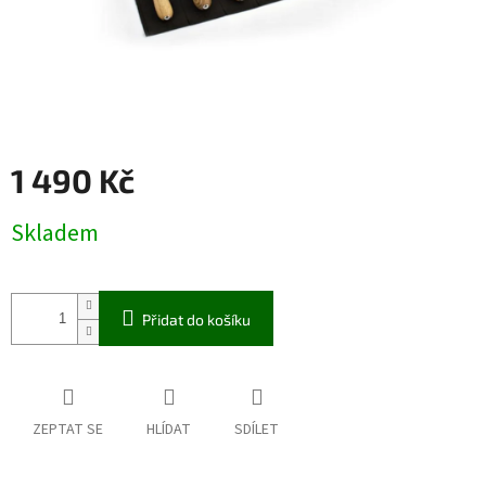
1 490 Kč
Měrná
Skladem
cena:
Přidat do košíku
ZEPTAT SE
HLÍDAT
SDÍLET