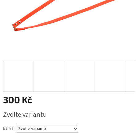
300 Kč
Měrná
Zvolte variantu
cena:
Barva