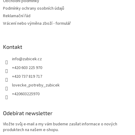
Obchodní podmínky
Podmínky ochrany osobních údajů
Reklamační řád
Vrácení nebo výměna zboží - formulář
Kontakt
info
@
zubicek.cz
+420 603 225 970
+420 737 819 717
lovecke_potreby_zubicek
+420603225970
Odebírat newsletter
Vložte svůj e-mail a my vám budeme zasílat informace o nových
produktech na našem e-shopu.