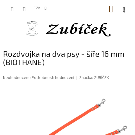
Přejít
NÁKUP
na
CZK
obsah
KOŠÍK
Rozdvojka na dva psy - šíře 16 mm
(BIOTHANE)
Průměrné
Neohodnoceno
Podrobnosti hodnocení
Značka:
ZUBÍČEK
hodnocení
produktu
je
0,0
z
5
hvězdiček.