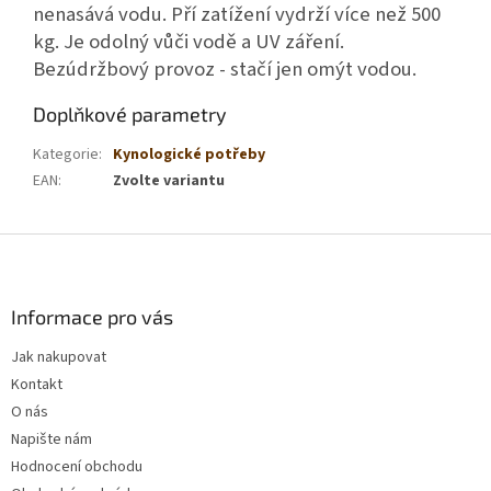
nenasává vodu. Pří zatížení vydrží více než 500
kg. Je odolný vůči vodě a UV záření.
Bezúdržbový provoz - stačí jen omýt vodou.
Doplňkové parametry
Kategorie
:
Kynologické potřeby
EAN
:
Zvolte variantu
Z
á
p
a
Informace pro vás
t
Jak nakupovat
í
Kontakt
O nás
Napište nám
Hodnocení obchodu