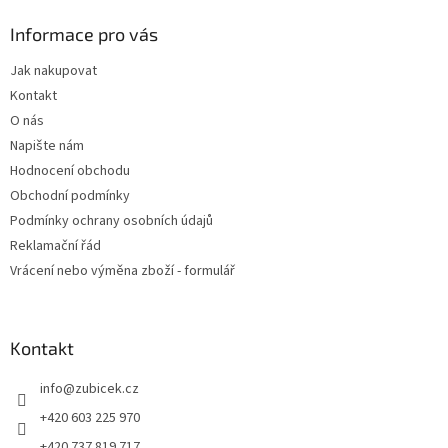
p
a
Informace pro vás
t
Jak nakupovat
í
Kontakt
O nás
Napište nám
Hodnocení obchodu
Obchodní podmínky
Podmínky ochrany osobních údajů
Reklamační řád
Vrácení nebo výměna zboží - formulář
Kontakt
info
@
zubicek.cz
+420 603 225 970
+420 737 819 717