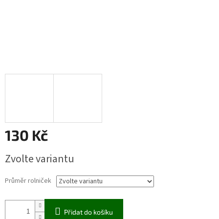
130 Kč
Měrná
Zvolte variantu
cena:
Průměr rolniček
Přidat do košíku