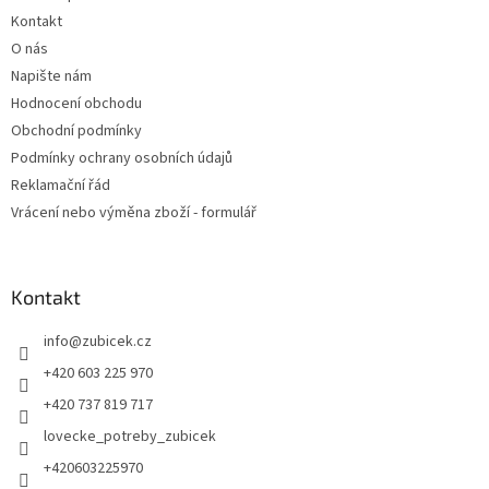
í
Kontakt
O nás
Napište nám
Hodnocení obchodu
Obchodní podmínky
Podmínky ochrany osobních údajů
Reklamační řád
Vrácení nebo výměna zboží - formulář
Kontakt
info
@
zubicek.cz
+420 603 225 970
+420 737 819 717
lovecke_potreby_zubicek
+420603225970