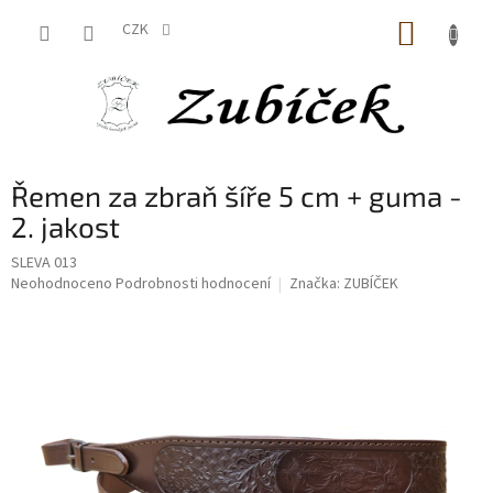
Přejít
NÁKUP
na
CZK
obsah
KOŠÍK
Řemen za zbraň šíře 5 cm + guma -
2. jakost
SLEVA 013
Průměrné
Neohodnoceno
Podrobnosti hodnocení
Značka:
ZUBÍČEK
hodnocení
produktu
je
0,0
z
5
hvězdiček.