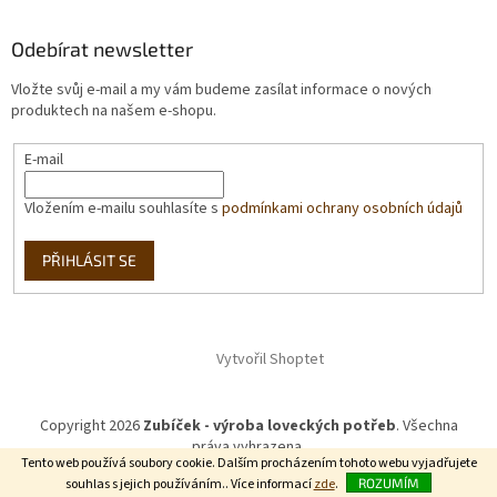
Odebírat newsletter
Vložte svůj e-mail a my vám budeme zasílat informace o nových
produktech na našem e-shopu.
E-mail
Vložením e-mailu souhlasíte s
podmínkami ochrany osobních údajů
PŘIHLÁSIT SE
Vytvořil Shoptet
Copyright 2026
Zubíček - výroba loveckých potřeb
. Všechna
práva vyhrazena.
Tento web používá soubory cookie. Dalším procházením tohoto webu vyjadřujete
souhlas s jejich používáním.. Více informací
zde
.
ROZUMÍM