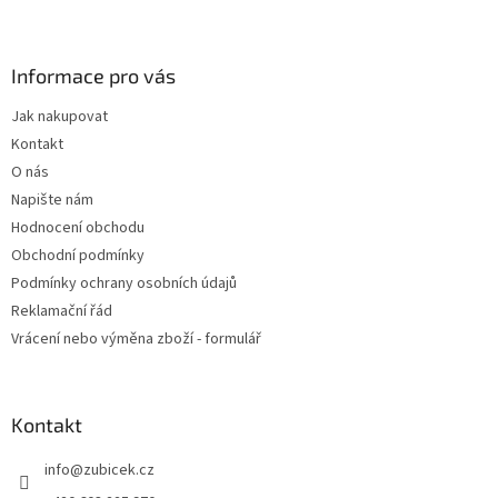
Z
á
p
a
Informace pro vás
t
Jak nakupovat
í
Kontakt
O nás
Napište nám
Hodnocení obchodu
Obchodní podmínky
Podmínky ochrany osobních údajů
Reklamační řád
Vrácení nebo výměna zboží - formulář
Kontakt
info
@
zubicek.cz