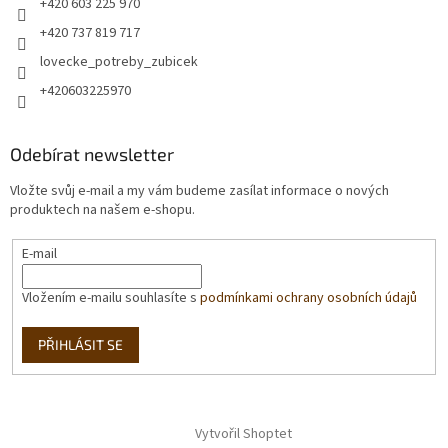
+420 603 225 970
+420 737 819 717
lovecke_potreby_zubicek
+420603225970
Odebírat newsletter
Vložte svůj e-mail a my vám budeme zasílat informace o nových
produktech na našem e-shopu.
E-mail
Vložením e-mailu souhlasíte s
podmínkami ochrany osobních údajů
PŘIHLÁSIT SE
Vytvořil Shoptet