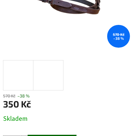
570 Kč
–38 %
570 Kč
–38 %
350 Kč
Měrná
Skladem
cena: