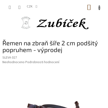
Přejít
NÁKUP
na
CZK
obsah
KOŠÍK
Řemen na zbraň šíře 2 cm podšitý
popruhem - výprodej
SLEVA 027
Průměrné
Neohodnoceno
Podrobnosti hodnocení
hodnocení
produktu
je
0,0
z
5
hvězdiček.