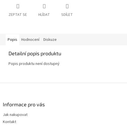
ZEPTAT SE
HLÍDAT
SDÍLET
Popis
Hodnocení
Diskuze
Detailní popis produktu
Popis produktu není dostupný
Z
á
p
a
Informace pro vás
t
Jak nakupovat
í
Kontakt