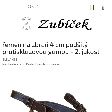
Přejít
NÁKUP
na
CZK
obsah
KOŠÍK
řemen na zbraň 4 cm podšitý
protiskluzovou gumou - 2. jakost
SLEVA 033
Průměrné
Neohodnoceno
Podrobnosti hodnocení
hodnocení
produktu
je
0,0
z
5
hvězdiček.