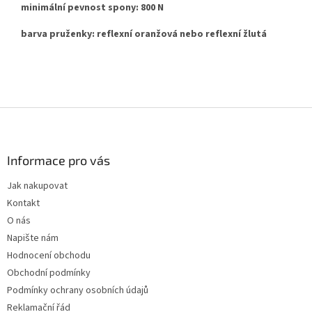
minimální pevnost spony: 800 N
barva pruženky: reflexní oranžová nebo reflexní žlutá
Z
á
p
a
Informace pro vás
t
Jak nakupovat
í
Kontakt
O nás
Napište nám
Hodnocení obchodu
Obchodní podmínky
Podmínky ochrany osobních údajů
Reklamační řád