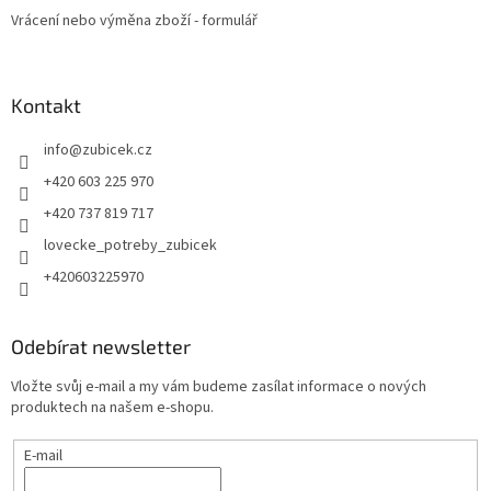
Vrácení nebo výměna zboží - formulář
Kontakt
info
@
zubicek.cz
+420 603 225 970
+420 737 819 717
lovecke_potreby_zubicek
+420603225970
Odebírat newsletter
Vložte svůj e-mail a my vám budeme zasílat informace o nových
produktech na našem e-shopu.
E-mail