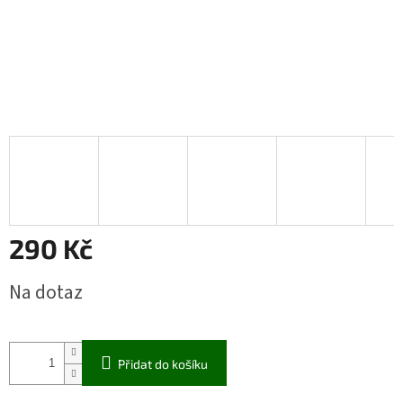
290 Kč
Měrná
Na dotaz
cena:
Přidat do košíku