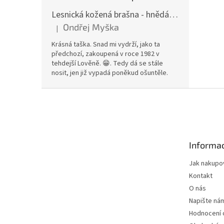
Lesnická kožená brašna - hnědá hovězina
Ondřej Myška
|
Hodnocení produktu je 5 z 5 hvězdiček.
Krásná taška. Snad mi vydrží, jako ta
předchozí, zakoupená v roce 1982 v
tehdejší Lověně. 😁. Tedy dá se stále
nosit, jen již vypadá poněkud ošuntěle.
Z
á
p
a
t
Informac
í
Jak nakupo
Kontakt
O nás
Napište ná
Hodnocení