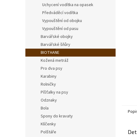
n
Uchycení vodítka na opasek
e
Předváděcí vodítka
l
Vypouštění od obojku
Vypouštění od pasu
Barvářské obojky
Barvářské šňůry
BIOTHANE
Kožená metráž
Pro dva psy
Karabiny
Rolničky
Píšťalky na psy
Odznaky
Bola
Popi
Spony do kravaty
Klíčenky
Det
Polštáře