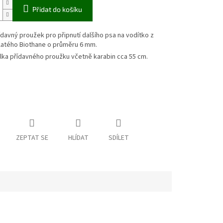
Přidat do košíku
ídavný proužek pro připnutí dalšího psa na vodítko z
latého Biothane o průměru 6 mm.
lka přídavného proužku včetně karabin cca 55 cm.
ZEPTAT SE
HLÍDAT
SDÍLET