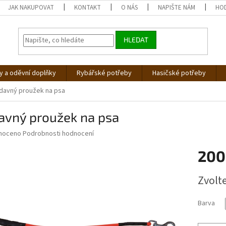
JAK NAKUPOVAT
KONTAKT
O NÁS
NAPIŠTE NÁM
HO
HLEDAT
 a oděvní doplňky
Rybářské potřeby
Hasičské potřeby
ídavný proužek na psa
avný proužek na psa
né
noceno
Podrobnosti hodnocení
ní
200
u
Měrná
Zvolt
cena:
ek.
Barva