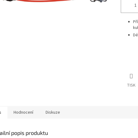
Př
ku
Dé
TISK
s
Hodnocení
Diskuze
ailní popis produktu