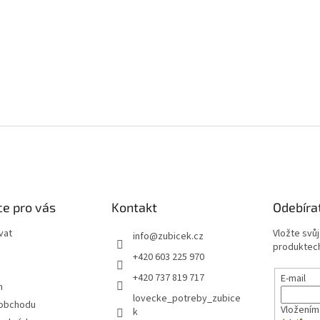
e pro vás
Kontakt
Odebíra
vat
Vložte svů
info
@
zubicek.cz
produktech
+420 603 225 970
+420 737 819 717
E-mail
m
lovecke_potreby_zubice
 obchodu
Vložením
k