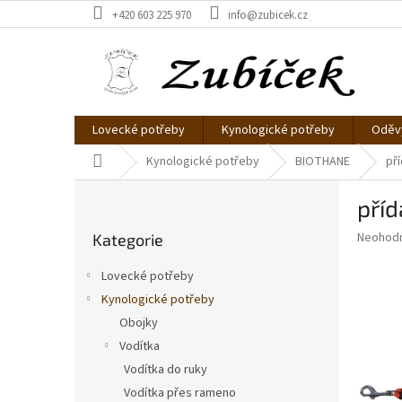
Přejít
+420 603 225 970
info@zubicek.cz
na
obsah
Lovecké potřeby
Kynologické potřeby
Oděvy
Domů
Kynologické potřeby
BIOTHANE
př
P
příd
o
Přeskočit
s
Průměr
Neohod
Kategorie
kategorie
t
hodnoce
r
produkt
Lovecké potřeby
a
je
Kynologické potřeby
0,0
n
z
Obojky
n
5
í
Vodítka
hvězdič
p
Vodítka do ruky
a
Vodítka přes rameno