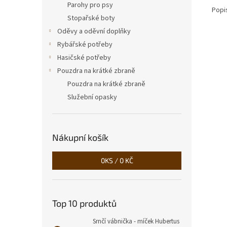
Parohy pro psy
Popi
Stopařské boty
Oděvy a oděvní doplňky
Rybářské potřeby
Hasičské potřeby
Pouzdra na krátké zbraně
Pouzdra na krátké zbraně
Služební opasky
Nákupní košík
0
KS /
0 KČ
Top 10 produktů
Srnčí vábnička - míček Hubertus