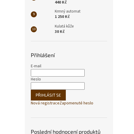
440 Kč
Krmný automat
1 250 Kč
Kulatá kůže
30 Kč
Přihlášení
E-mail
Heslo
PŘIHLÁSIT SE
Nová registrace
Zapomenuté heslo
Poslední hodnocení produktů