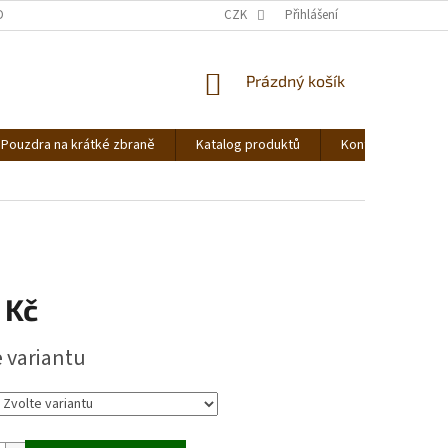
DNOCENÍ OBCHODU
OBCHODNÍ PODMÍNKY
CZK
Přihlášení
PODMÍNKY OCHRANY OS
NÁKUPNÍ
Prázdný košík
KOŠÍK
Pouzdra na krátké zbraně
Katalog produktů
Kontakt
Ná
 Kč
e variantu