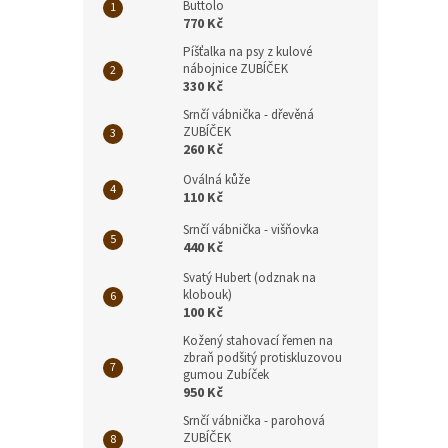
Buttolo
770 Kč
Píšťalka na psy z kulové
nábojnice ZUBÍČEK
330 Kč
Srnčí vábnička - dřevěná
ZUBÍČEK
260 Kč
Oválná kůže
110 Kč
Srnčí vábnička - višňovka
440 Kč
Svatý Hubert (odznak na
klobouk)
100 Kč
Kožený stahovací řemen na
zbraň podšitý protiskluzovou
gumou Zubíček
950 Kč
Srnčí vábnička - parohová
ZUBÍČEK