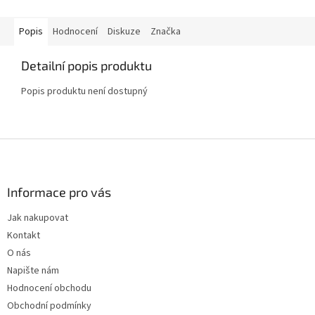
Popis
Hodnocení
Diskuze
Značka
Detailní popis produktu
Popis produktu není dostupný
Z
á
p
a
Informace pro vás
t
Jak nakupovat
í
Kontakt
O nás
Napište nám
Hodnocení obchodu
Obchodní podmínky