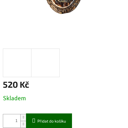
520 Kč
Měrná
Skladem
cena:
Přidat do košíku