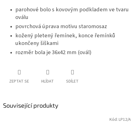
parohové bolo s kovovým podkladem ve tvaru
oválu
p
ovrchová úprava motivu staromosaz
kožený pletený řemínek, konce řemínků
ukončeny šiškami
rozměr bola je 36x42 mm (ovál)
ZEPTAT SE
HLÍDAT
SDÍLET
Související produkty
Kód:
LP12/A