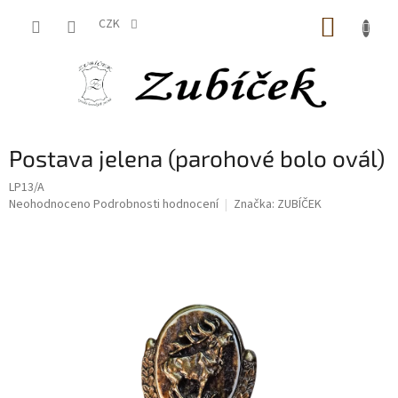
Přejít
NÁKUP
na
CZK
obsah
KOŠÍK
Postava jelena (parohové bolo ovál)
LP13/A
Průměrné
Neohodnoceno
Podrobnosti hodnocení
Značka:
ZUBÍČEK
hodnocení
produktu
je
0,0
z
5
hvězdiček.