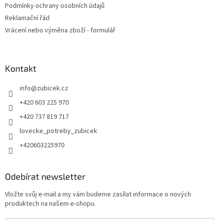
Podmínky ochrany osobních údajů
Reklamační řád
Vrácení nebo výměna zboží - formulář
Kontakt
info
@
zubicek.cz
+420 603 225 970
+420 737 819 717
lovecke_potreby_zubicek
+420603225970
Odebírat newsletter
Vložte svůj e-mail a my vám budeme zasílat informace o nových
produktech na našem e-shopu.