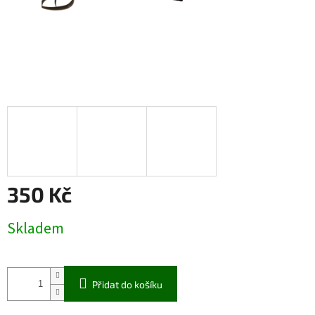
350 Kč
Měrná
Skladem
cena:
Přidat do košíku