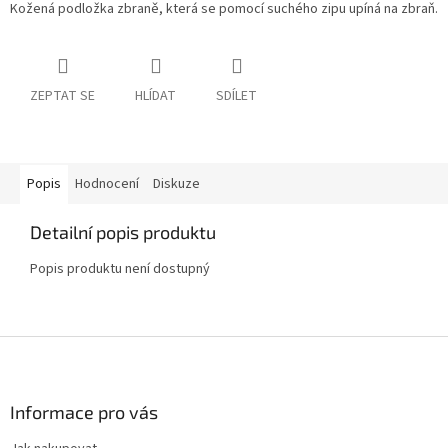
Kožená podložka zbraně, která se pomocí suchého zipu upíná na zbraň.
ZEPTAT SE
HLÍDAT
SDÍLET
Popis
Hodnocení
Diskuze
Detailní popis produktu
Popis produktu není dostupný
Z
á
p
a
Informace pro vás
t