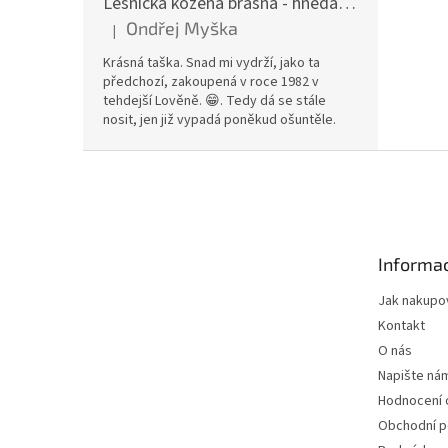
Lesnická kožená brašna - hnědá hovězina
Ondřej Myška
|
Hodnocení produktu je 5 z 5 hvězdiček.
Krásná taška. Snad mi vydrží, jako ta
předchozí, zakoupená v roce 1982 v
tehdejší Lověně. 😁. Tedy dá se stále
nosit, jen již vypadá poněkud ošuntěle.
Z
á
p
a
t
Informac
í
Jak nakupo
Kontakt
O nás
Napište ná
Hodnocení
Obchodní 