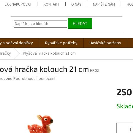
JAK NAKUPOVAT
KONTAKT
O NÁS
NAPIŠTE NÁM
HO
HLEDAT
 a oděvní doplňky
Rybářské potřeby
Hasičské potřeby
hračky
Plyšová hračka kolouch 21 cm
ová hračka kolouch 21 cm
HR02
né
noceno
Podrobnosti hodnocení
ní
250
u
Měrná
Skla
cena:
ek.