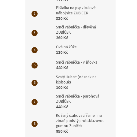
Píšťalka na psy z kulové
nábojnice ZUBÍČEK
330 Kč
Srnčí vábnička - dřevěná
ZUBÍČEK
260 Kč
Oválná kůže
110 Kč
Srnčí vábnička - višňovka
440 Kč
Svatý Hubert (odznak na
klobouk)
100 Kč
Srnčí vábnička - parohová
ZUBÍČEK
440 Kč
Kožený stahovací řemen na
zbraň podšitý protiskluzovou
gumou Zubíček
950 Kč