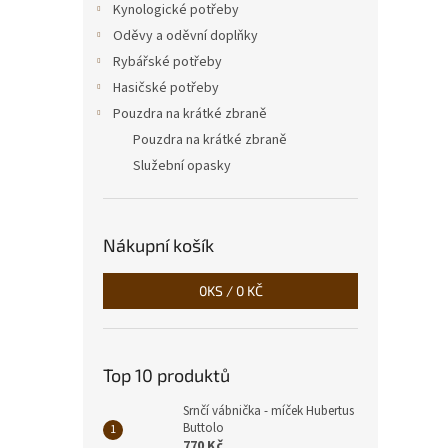
Kynologické potřeby
Oděvy a oděvní doplňky
Rybářské potřeby
Hasičské potřeby
Pouzdra na krátké zbraně
Pouzdra na krátké zbraně
Služební opasky
Nákupní košík
0
KS /
0 KČ
Top 10 produktů
Srnčí vábnička - míček Hubertus
Buttolo
770 Kč