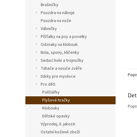
n
Brašničky
e
Pouzdra na náboje
l
Pouzdra na nože
Vábničky
Píšťalky na psy a povelky
Odznaky na klobouk
Bola, spony, klíčenky
Sedací hole a trojnožky
Tahače a nosiče zvěře
Popi
Dárky pro myslivce
Pro děti
Polštářky
Det
Plyšové hračky
Popi
Klobouky
Dětské opasky
Výprodej, II. jakosti
Ostatní kožené zboží