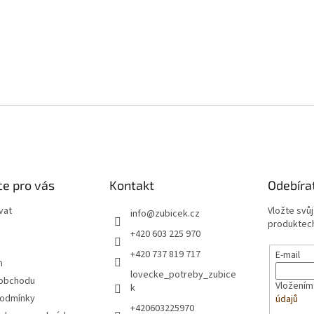
e pro vás
Kontakt
Odebíra
vat
Vložte svů
info
@
zubicek.cz
produktech
+420 603 225 970
+420 737 819 717
E-mail
m
lovecke_potreby_zubice
 obchodu
Vložením
k
podmínky
údajů
+420603225970