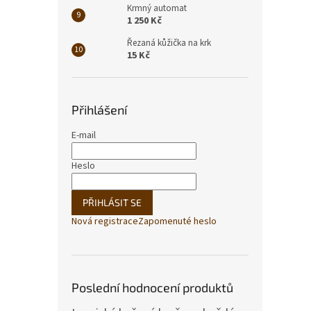
Krmný automat
1 250 Kč
Řezaná kůžička na krk
15 Kč
Přihlášení
E-mail
Heslo
PŘIHLÁSIT SE
Nová registrace
Zapomenuté heslo
Poslední hodnocení produktů