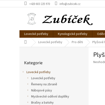
Přejít
+420 603 225 970
info@zubicek.cz
na
obsah
Lovecké potřeby
Kynologické potřeby
Oděvy
Domů
Lovecké potřeby
Pro děti
Plyšové 
P
Plyš
o
Přeskočit
s
Průměr
Neohod
Kategorie
kategorie
t
hodnoce
r
produkt
Lovecké potřeby
a
je
Lovecké potřeby
0,0
n
z
Řemeny na zbraně
n
5
í
Nábojové pásy
hvězdič
p
Myslivecké oděvní doplňky
a
Brašny a batohy