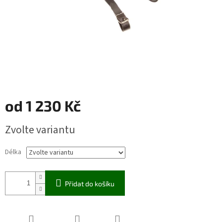
od
1 230 Kč
Měrná
Zvolte variantu
cena:
Délka
Přidat do košíku