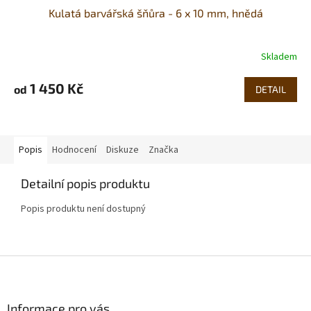
Kulatá barvářská šňůra - 6 x 10 mm, hnědá
Skladem
1 450 Kč
od
DETAIL
Popis
Hodnocení
Diskuze
Značka
Detailní popis produktu
Popis produktu není dostupný
Z
á
p
a
Informace pro vás