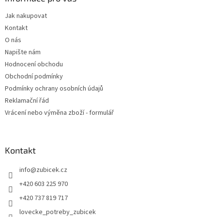
t
Jak nakupovat
í
Kontakt
O nás
Napište nám
Hodnocení obchodu
Obchodní podmínky
Podmínky ochrany osobních údajů
Reklamační řád
Vrácení nebo výměna zboží - formulář
Kontakt
info
@
zubicek.cz
+420 603 225 970
+420 737 819 717
lovecke_potreby_zubicek