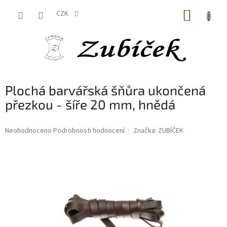
Přejít
NÁKUP
na
CZK
obsah
KOŠÍK
Plochá barvářská šňůra ukončená
přezkou - šíře 20 mm, hnědá
Průměrné
Neohodnoceno
Podrobnosti hodnocení
Značka:
ZUBÍČEK
hodnocení
produktu
je
0,0
z
5
hvězdiček.