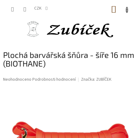
Přejít
NÁKUP
na
CZK
obsah
KOŠÍK
Plochá barvářská šňůra - šíře 16 mm
(BIOTHANE)
Průměrné
Neohodnoceno
Podrobnosti hodnocení
Značka:
ZUBÍČEK
hodnocení
produktu
je
0,0
z
5
hvězdiček.