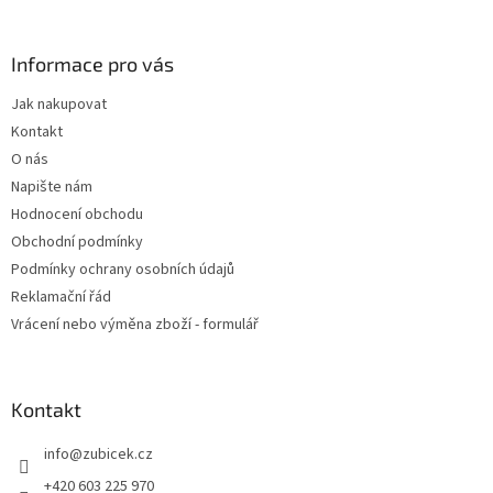
á
p
a
Informace pro vás
t
Jak nakupovat
í
Kontakt
O nás
Napište nám
Hodnocení obchodu
Obchodní podmínky
Podmínky ochrany osobních údajů
Reklamační řád
Vrácení nebo výměna zboží - formulář
Kontakt
info
@
zubicek.cz
+420 603 225 970