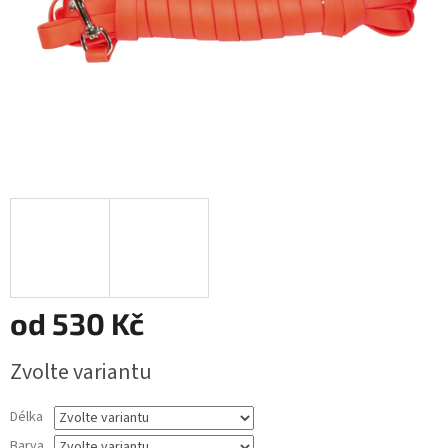
od
530 Kč
Měrná
Zvolte variantu
cena:
Délka
Barva