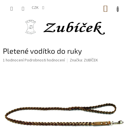
Přejít
NÁKUP
na
CZK
obsah
KOŠÍK
Pletené vodítko do ruky
Průměrné
1 hodnocení
Podrobnosti hodnocení
Značka:
ZUBÍČEK
hodnocení
produktu
je
5,0
z
5
hvězdiček.