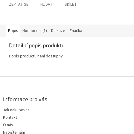
ZEPTAT SE
HLÍDAT
SDÍLET
Popis
Hodnocení (1)
Diskuze
Značka
Detailní popis produktu
Popis produktu není dostupný
Z
á
p
a
Informace pro vás
t
Jak nakupovat
í
Kontakt
O nás
Napište nám