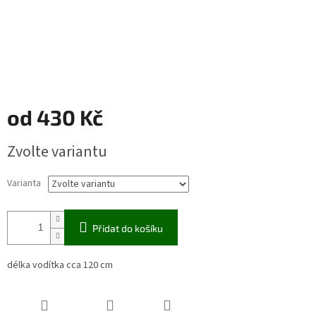
od
430 Kč
Měrná
Zvolte variantu
cena:
Varianta
Přidat do košíku
délka vodítka cca 120 cm