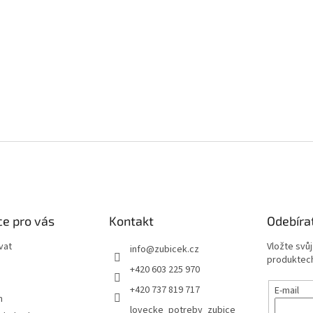
e pro vás
Kontakt
Odebíra
vat
Vložte svů
info
@
zubicek.cz
produktech
+420 603 225 970
+420 737 819 717
E-mail
m
lovecke_potreby_zubice