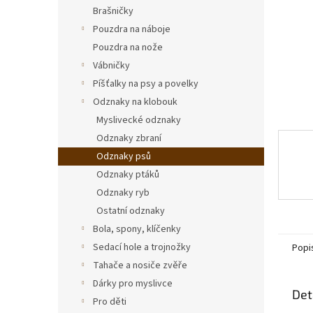
n
Brašničky
e
Pouzdra na náboje
l
Pouzdra na nože
Vábničky
Píšťalky na psy a povelky
Odznaky na klobouk
Myslivecké odznaky
Odznaky zbraní
Odznaky psů
Odznaky ptáků
Odznaky ryb
Ostatní odznaky
Bola, spony, klíčenky
Sedací hole a trojnožky
Popi
Tahače a nosiče zvěře
Dárky pro myslivce
Det
Pro děti