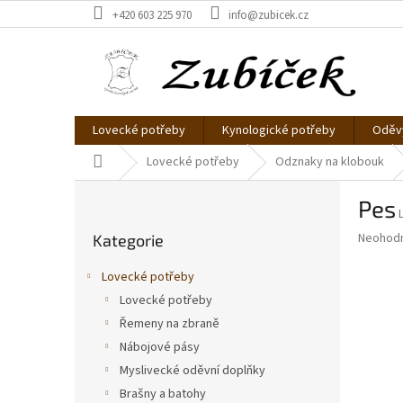
Přejít
+420 603 225 970
info@zubicek.cz
na
obsah
Lovecké potřeby
Kynologické potřeby
Oděvy
Domů
Lovecké potřeby
Odznaky na klobouk
P
Pes
o
Přeskočit
s
Průměr
Neohod
Kategorie
kategorie
t
hodnoce
r
produkt
Lovecké potřeby
a
je
Lovecké potřeby
0,0
n
z
Řemeny na zbraně
n
5
í
Nábojové pásy
hvězdič
p
Myslivecké oděvní doplňky
a
Brašny a batohy