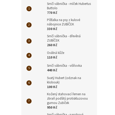
Srnčí vábnička - míček Hubertus
Buttolo
770 Kč
Píšťalka na psy z kulové
nábojnice ZUBÍČEK
330 Kč
Srnčí vábnička - dřevěná
ZUBÍČEK
260 Kč
Oválná kůže
110 Kč
Srnčí vábnička - višňovka
440 Kč
Svatý Hubert (odznak na
klobouk)
100 Kč
Kožený stahovací řemen na
zbraň podšitý protiskluzovou
gumou Zubíček
950 Kč
Srnčí vábnička - parohová