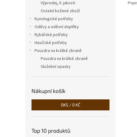
Popi
Výprodej, II. jakosti
Ostatní kožené zboží
Kynologické potřeby
Oděvy a oděvní doplňky
Rybářské potřeby
Hasičské potřeby
Pouzdra na krátké zbraně
Pouzdra na krátké zbraně
Služební opasky
Nákupní košík
0
KS /
0 KČ
Top 10 produktů