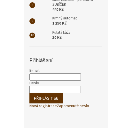
ZUBÍČEK
440 Kč
Krmný automat
1 250 Kč
Kulatá kůže
30 Kč
Přihlášení
E-mail
Heslo
PŘIHLÁSIT SE
Nová registrace
Zapomenuté heslo