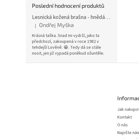
Poslední hodnocení produktů
Lesnická kožená brašna - hnědá hovězina
Ondřej Myška
|
Hodnocení produktu je 5 z 5 hvězdiček.
Krásná taška. Snad mi vydrží, jako ta
předchozí, zakoupená v roce 1982 v
tehdejší Lověně. 😁. Tedy dá se stále
nosit, jen již vypadá poněkud ošuntěle.
Z
á
p
a
t
Informac
í
Jak nakupo
Kontakt
O nás
Napište ná