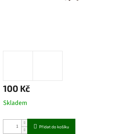
100 Kč
Měrná
Skladem
cena:
Přidat do košíku