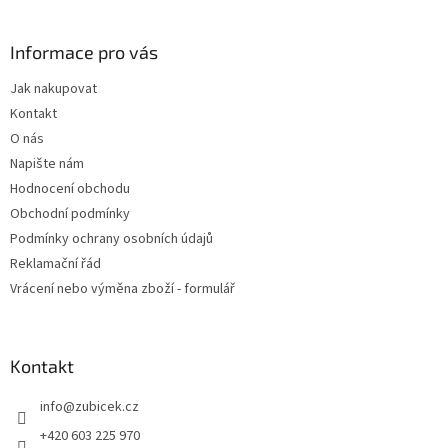
á
p
a
Informace pro vás
t
Jak nakupovat
í
Kontakt
O nás
Napište nám
Hodnocení obchodu
Obchodní podmínky
Podmínky ochrany osobních údajů
Reklamační řád
Vrácení nebo výměna zboží - formulář
Kontakt
info
@
zubicek.cz
+420 603 225 970