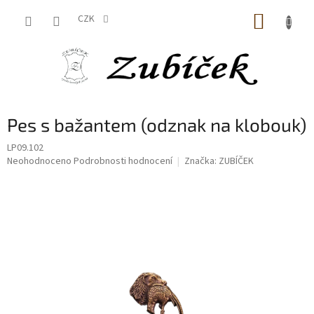
Přejít
NÁKUP
na
CZK
obsah
KOŠÍK
Pes s bažantem (odznak na klobouk)
LP09.102
Průměrné
Neohodnoceno
Podrobnosti hodnocení
Značka:
ZUBÍČEK
hodnocení
produktu
je
0,0
z
5
hvězdiček.