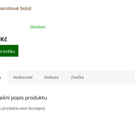
parohové bolo)
Skladem
 Kč
o košíku
s
Hodnocení
Diskuze
Značka
ailní popis produktu
s produktu není dostupný