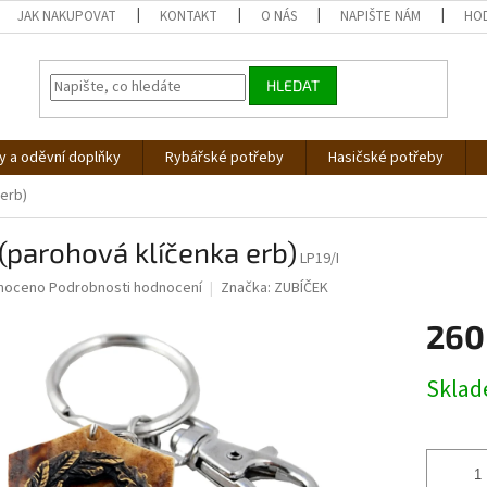
JAK NAKUPOVAT
KONTAKT
O NÁS
NAPIŠTE NÁM
HO
HLEDAT
 a oděvní doplňky
Rybářské potřeby
Hasičské potřeby
 erb)
(parohová klíčenka erb)
LP19/I
né
noceno
Podrobnosti hodnocení
Značka:
ZUBÍČEK
ní
260
u
Měrná
Skla
cena:
ek.