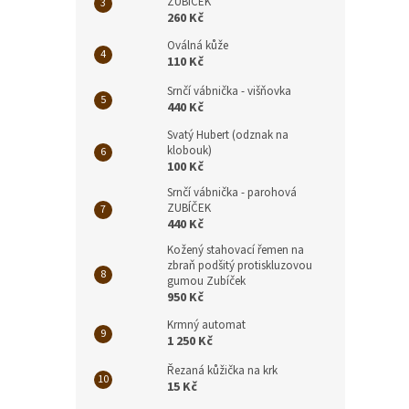
ZUBÍČEK
260 Kč
Oválná kůže
110 Kč
Srnčí vábnička - višňovka
440 Kč
Svatý Hubert (odznak na
klobouk)
100 Kč
Srnčí vábnička - parohová
ZUBÍČEK
440 Kč
Kožený stahovací řemen na
zbraň podšitý protiskluzovou
gumou Zubíček
950 Kč
Krmný automat
1 250 Kč
Řezaná kůžička na krk
15 Kč