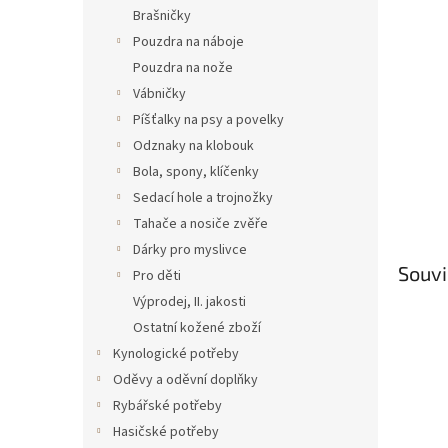
n
Brašničky
e
Pouzdra na náboje
l
Pouzdra na nože
Vábničky
Píšťalky na psy a povelky
Odznaky na klobouk
Bola, spony, klíčenky
Sedací hole a trojnožky
Tahače a nosiče zvěře
Dárky pro myslivce
Souvi
Pro děti
Výprodej, II. jakosti
Ostatní kožené zboží
Kynologické potřeby
Oděvy a oděvní doplňky
Rybářské potřeby
Hasičské potřeby