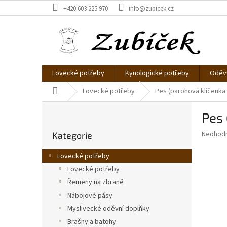
Přejít
+420 603 225 970
info@zubicek.cz
na
obsah
Lovecké potřeby
Kynologické potřeby
Oděvy
Domů
Lovecké potřeby
Pes (parohová klíčenka
P
Pes 
o
Přeskočit
s
Průměr
Neohod
Kategorie
kategorie
t
hodnoce
r
produkt
Lovecké potřeby
a
je
Lovecké potřeby
0,0
n
z
Řemeny na zbraně
n
5
í
Nábojové pásy
hvězdič
p
Myslivecké oděvní doplňky
a
Brašny a batohy