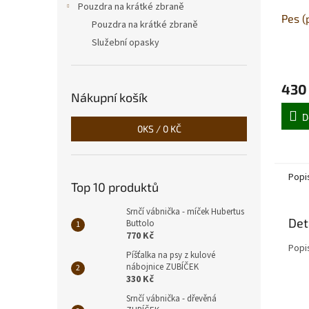
Pouzdra na krátké zbraně
Pes (
Pouzdra na krátké zbraně
Služební opasky
430
Nákupní košík
D
0
KS /
0 KČ
Popi
Top 10 produktů
Srnčí vábnička - míček Hubertus
Det
Buttolo
770 Kč
Popi
Píšťalka na psy z kulové
nábojnice ZUBÍČEK
330 Kč
Srnčí vábnička - dřevěná