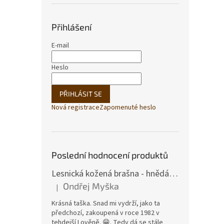
Přihlášení
E-mail
Heslo
PŘIHLÁSIT SE
Nová registrace
Zapomenuté heslo
Poslední hodnocení produktů
Lesnická kožená brašna - hnědá hovězina
Ondřej Myška
|
Hodnocení produktu je 5 z 5 hvězdiček.
Krásná taška. Snad mi vydrží, jako ta
předchozí, zakoupená v roce 1982 v
tehdejší Lověně. 😁. Tedy dá se stále