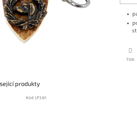
pa
p
st
TISK
sející produkty
Kód:
LP14/I