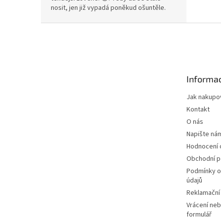
nosit, jen již vypadá poněkud ošuntěle.
Z
á
p
a
t
Informac
í
Jak nakupo
Kontakt
O nás
Napište ná
Hodnocení
Obchodní 
Podmínky o
údajů
Reklamační
Vrácení neb
formulář