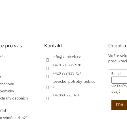
e pro vás
Kontakt
Odebíra
vat
Vložte svů
info
@
zubicek.cz
produktech
+420 603 225 970
+420 737 819 717
E-mail
m
lovecke_potreby_zubice
 obchodu
Vložením
k
podmínky
údajů
+420603225970
chrany osobních
PŘIHL
 řád
o výměna zboží -