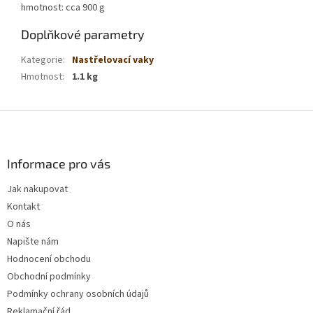
hmotnost: cca 900 g
Doplňkové parametry
Kategorie
:
Nastřelovací vaky
Hmotnost
:
1.1 kg
Z
á
p
a
Informace pro vás
t
Jak nakupovat
í
Kontakt
O nás
Napište nám
Hodnocení obchodu
Obchodní podmínky
Podmínky ochrany osobních údajů
Reklamační řád