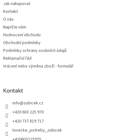
Jak nakupovat
í
Kontakt
O nás
Napište nám
Hodnocení obchodu
Obchodní podmínky
Podmínky ochrany osobních údajů
Reklamační řád
Vrácení nebo výměna zboží - formulář
Kontakt
info
@
zubicek.cz
+420 603 225 970
+420 737 819 717
lovecke_potreby_zubicek
+420603225970