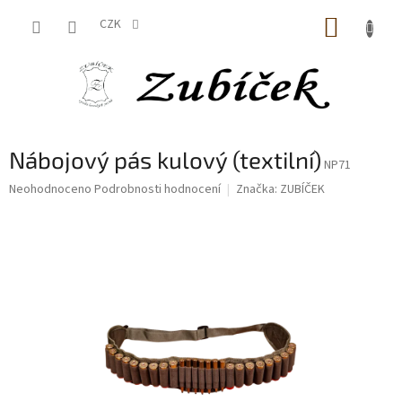
Přejít
NÁKUP
na
CZK
obsah
KOŠÍK
Nábojový pás kulový (textilní)
NP71
Průměrné
Neohodnoceno
Podrobnosti hodnocení
Značka:
ZUBÍČEK
hodnocení
produktu
je
0,0
z
5
hvězdiček.