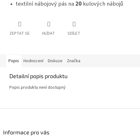
textilní nábojový pás na
20
kulových nábojů
ZEPTAT SE
HLÍDAT
SDÍLET
Popis
Hodnocení
Diskuze
Značka
Detailní popis produktu
Popis produktu není dostupný
Z
á
p
a
Informace pro vás
t