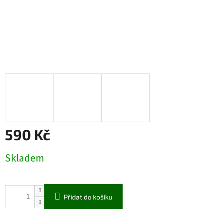
590 Kč
Měrná
Skladem
cena:
Přidat do košíku